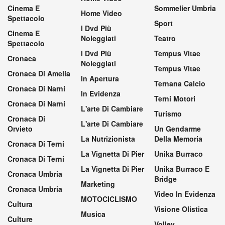
Cinema E
Sommelier Umbria
Home Video
Spettacolo
Sport
I Dvd Più
Cinema E
Noleggiati
Teatro
Spettacolo
I Dvd Più
Tempus Vitae
Cronaca
Noleggiati
Tempus Vitae
Cronaca Di Amelia
In Apertura
Ternana Calcio
Cronaca Di Narni
In Evidenza
Terni Motori
Cronaca Di Narni
L'arte Di Cambiare
Turismo
Cronaca Di
L'arte Di Cambiare
Orvieto
Un Gendarme
La Nutrizionista
Della Memoria
Cronaca Di Terni
La Vignetta Di Pier
Unika Burraco
Cronaca Di Terni
La Vignetta Di Pier
Unika Burraco E
Cronaca Umbria
Bridge
Marketing
Cronaca Umbria
Video In Evidenza
MOTOCICLISMO
Cultura
Visione Olistica
Musica
Culture
Volley