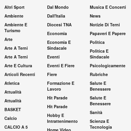
Altri Sport
Dal Mondo
Musica E Concerti
Ambiente
Dall'Italia
News
Ambiente E
Diocesi TNA
Notizie Di Terni
Turismo
Economia
Papaveri E Papere
Arte
Economia E
Politica
Arte A Terni
Sindacale
Politica E
Arte A Terni
Eventi
Sindacale
Arte E Cultura
Eventi E Fiere
Psicologicamente
Articoli Recenti
Fiere
Rubriche
Atletica
Formazione E
Salute E
Lavoro
Benessere
Attualità
Hit Parade
Salute E
Attualità
Benessere
Hit Parade
BASKET
Sanità
Hobby E
Calcio
Intrattenimento
Scienza E
CALCIO A 5
Tecnologia
Home Video