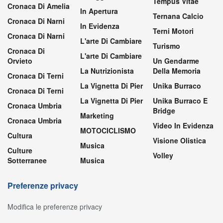
Tempus Vitae
Cronaca Di Amelia
In Apertura
Ternana Calcio
Cronaca Di Narni
In Evidenza
Terni Motori
Cronaca Di Narni
L'arte Di Cambiare
Turismo
Cronaca Di
L'arte Di Cambiare
Orvieto
Un Gendarme
La Nutrizionista
Della Memoria
Cronaca Di Terni
La Vignetta Di Pier
Unika Burraco
Cronaca Di Terni
La Vignetta Di Pier
Unika Burraco E
Cronaca Umbria
Bridge
Marketing
Cronaca Umbria
Video In Evidenza
MOTOCICLISMO
Cultura
Visione Olistica
Musica
Culture
Volley
Sotterranee
Musica
Preferenze privacy
Modifica le preferenze privacy