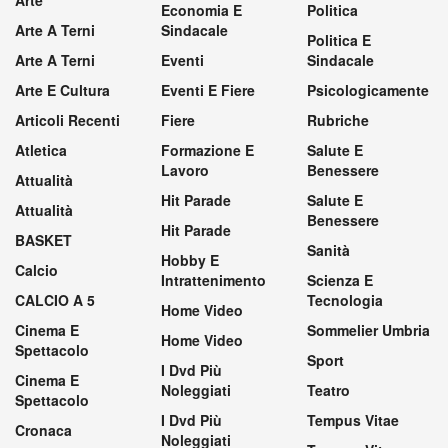
Economia E
Politica
Arte A Terni
Sindacale
Politica E
Arte A Terni
Eventi
Sindacale
Arte E Cultura
Eventi E Fiere
Psicologicamente
Articoli Recenti
Fiere
Rubriche
Atletica
Formazione E
Salute E
Lavoro
Benessere
Attualità
Hit Parade
Salute E
Attualità
Benessere
Hit Parade
BASKET
Sanità
Hobby E
Calcio
Intrattenimento
Scienza E
CALCIO A 5
Tecnologia
Home Video
Cinema E
Sommelier Umbria
Home Video
Spettacolo
Sport
I Dvd Più
Cinema E
Noleggiati
Teatro
Spettacolo
I Dvd Più
Tempus Vitae
Cronaca
Noleggiati