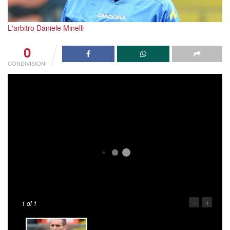
L'arbitro Daniele Minelli
0
CONDIVISIONI
-
+
1
di 1