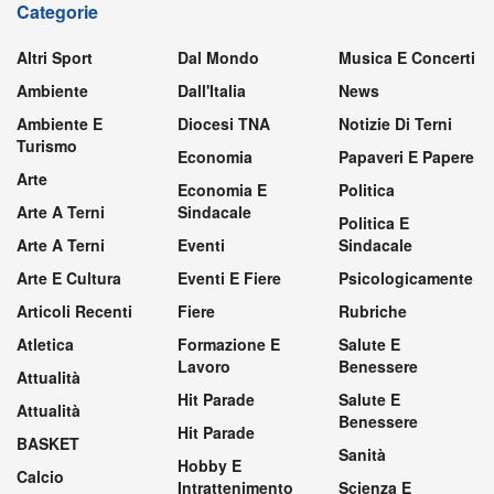
Categorie
Altri Sport
Dal Mondo
Musica E Concerti
Ambiente
Dall'Italia
News
Ambiente E
Diocesi TNA
Notizie Di Terni
Turismo
Economia
Papaveri E Papere
Arte
Economia E
Politica
Arte A Terni
Sindacale
Politica E
Arte A Terni
Eventi
Sindacale
Arte E Cultura
Eventi E Fiere
Psicologicamente
Articoli Recenti
Fiere
Rubriche
Atletica
Formazione E
Salute E
Lavoro
Benessere
Attualità
Hit Parade
Salute E
Attualità
Benessere
Hit Parade
BASKET
Sanità
Hobby E
Calcio
Intrattenimento
Scienza E