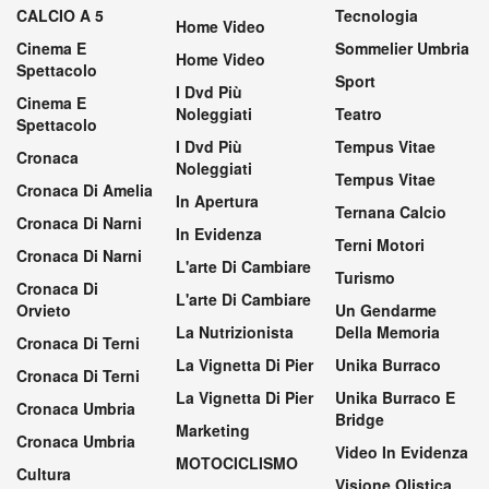
CALCIO A 5
Tecnologia
Home Video
Cinema E
Sommelier Umbria
Home Video
Spettacolo
Sport
I Dvd Più
Cinema E
Noleggiati
Teatro
Spettacolo
I Dvd Più
Tempus Vitae
Cronaca
Noleggiati
Tempus Vitae
Cronaca Di Amelia
In Apertura
Ternana Calcio
Cronaca Di Narni
In Evidenza
Terni Motori
Cronaca Di Narni
L'arte Di Cambiare
Turismo
Cronaca Di
L'arte Di Cambiare
Orvieto
Un Gendarme
La Nutrizionista
Della Memoria
Cronaca Di Terni
La Vignetta Di Pier
Unika Burraco
Cronaca Di Terni
La Vignetta Di Pier
Unika Burraco E
Cronaca Umbria
Bridge
Marketing
Cronaca Umbria
Video In Evidenza
MOTOCICLISMO
Cultura
Visione Olistica