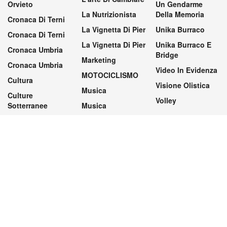
Orvieto
Un Gendarme
La Nutrizionista
Della Memoria
Cronaca Di Terni
La Vignetta Di Pier
Unika Burraco
Cronaca Di Terni
La Vignetta Di Pier
Unika Burraco E
Cronaca Umbria
Bridge
Marketing
Cronaca Umbria
Video In Evidenza
MOTOCICLISMO
Cultura
Visione Olistica
Musica
Culture
Volley
Sotterranee
Musica
Preferenze privacy
Modifica le preferenze privacy
Contatti
Pubblicità
Privacy
Termini di utilizzo
Powered by
Meta Digitale