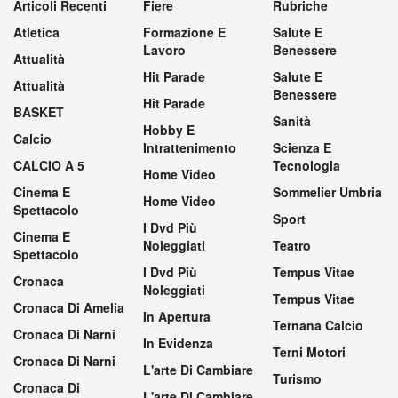
Articoli Recenti
Fiere
Rubriche
Atletica
Formazione E
Salute E
Lavoro
Benessere
Attualità
Hit Parade
Salute E
Attualità
Benessere
Hit Parade
BASKET
Sanità
Hobby E
Calcio
Intrattenimento
Scienza E
CALCIO A 5
Tecnologia
Home Video
Cinema E
Sommelier Umbria
Home Video
Spettacolo
Sport
I Dvd Più
Cinema E
Noleggiati
Teatro
Spettacolo
I Dvd Più
Tempus Vitae
Cronaca
Noleggiati
Tempus Vitae
Cronaca Di Amelia
In Apertura
Ternana Calcio
Cronaca Di Narni
In Evidenza
Terni Motori
Cronaca Di Narni
L'arte Di Cambiare
Turismo
Cronaca Di
L'arte Di Cambiare