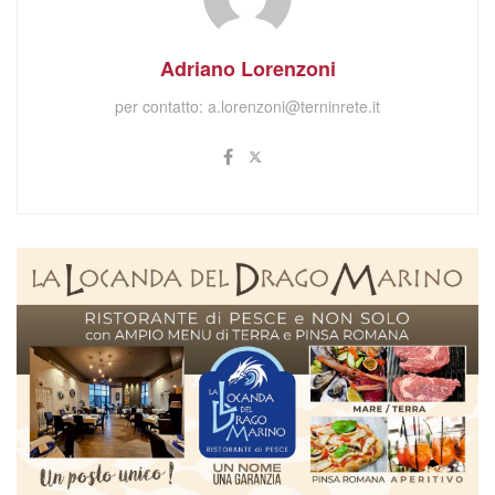
Adriano Lorenzoni
per contatto:
a.lorenzoni@terninrete.it