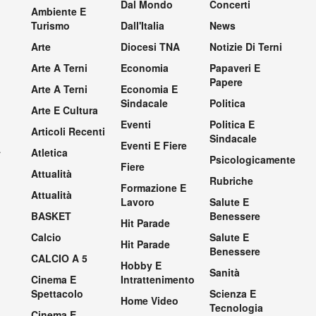
Dal Mondo
Concerti
Ambiente E
Turismo
Dall'Italia
News
Arte
Diocesi TNA
Notizie Di Terni
Arte A Terni
Economia
Papaveri E
Papere
Arte A Terni
Economia E
Sindacale
Politica
Arte E Cultura
Eventi
Politica E
Articoli Recenti
Sindacale
Eventi E Fiere
.
Atletica
Psicologicamente
Fiere
Attualità
Rubriche
Formazione E
Attualità
Lavoro
Salute E
BASKET
Benessere
Hit Parade
Calcio
Salute E
Hit Parade
Benessere
CALCIO A 5
Hobby E
Sanità
Cinema E
Intrattenimento
Spettacolo
Scienza E
Home Video
Tecnologia
Cinema E