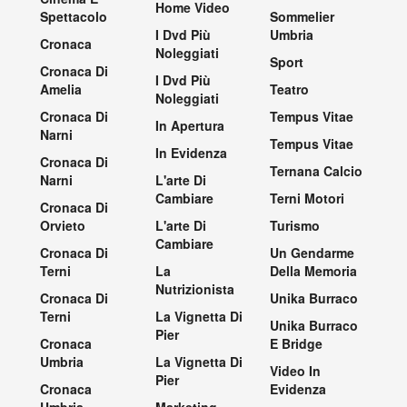
Home Video
Spettacolo
Sommelier
I Dvd Più
Umbria
Cronaca
Noleggiati
Sport
Cronaca Di
I Dvd Più
Amelia
Teatro
Noleggiati
Cronaca Di
Tempus Vitae
In Apertura
Narni
Tempus Vitae
In Evidenza
Cronaca Di
Ternana Calcio
Narni
L'arte Di
Cambiare
Terni Motori
Cronaca Di
Orvieto
L'arte Di
Turismo
Cambiare
Cronaca Di
Un Gendarme
Terni
La
Della Memoria
Nutrizionista
Cronaca Di
Unika Burraco
Terni
La Vignetta Di
Unika Burraco
Pier
Cronaca
E Bridge
Umbria
La Vignetta Di
Video In
Pier
Cronaca
Evidenza
Umbria
Marketing