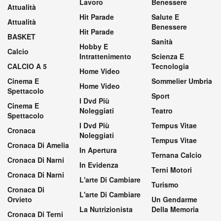
Lavoro
Benessere
Attualità
Hit Parade
Salute E
Attualità
Benessere
Hit Parade
BASKET
Sanità
Hobby E
Calcio
Intrattenimento
Scienza E
CALCIO A 5
Tecnologia
Home Video
Cinema E
Sommelier Umbria
Home Video
Spettacolo
Sport
I Dvd Più
Cinema E
Noleggiati
Teatro
Spettacolo
I Dvd Più
Tempus Vitae
Cronaca
Noleggiati
Tempus Vitae
Cronaca Di Amelia
In Apertura
Ternana Calcio
Cronaca Di Narni
In Evidenza
Terni Motori
Cronaca Di Narni
L'arte Di Cambiare
Turismo
Cronaca Di
L'arte Di Cambiare
Orvieto
Un Gendarme
La Nutrizionista
Della Memoria
Cronaca Di Terni