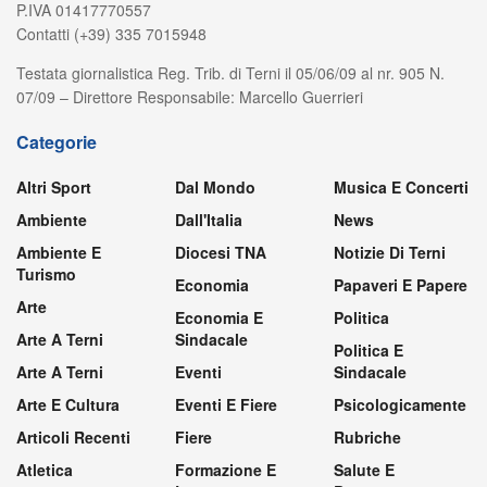
P.IVA 01417770557
Contatti (+39) 335 7015948
Testata giornalistica Reg. Trib. di Terni il 05/06/09 al nr. 905 N.
07/09 – Direttore Responsabile: Marcello Guerrieri
Categorie
Altri Sport
Dal Mondo
Musica E Concerti
Ambiente
Dall'Italia
News
Ambiente E
Diocesi TNA
Notizie Di Terni
Turismo
Economia
Papaveri E Papere
Arte
Economia E
Politica
Arte A Terni
Sindacale
Politica E
Arte A Terni
Eventi
Sindacale
Arte E Cultura
Eventi E Fiere
Psicologicamente
Articoli Recenti
Fiere
Rubriche
Atletica
Formazione E
Salute E