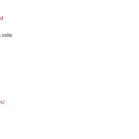
mM
 volte
yU