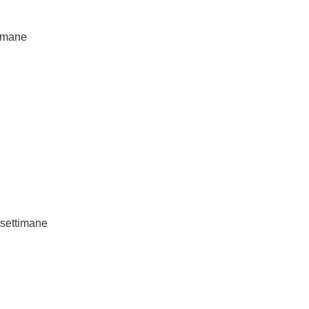
imane
settimane