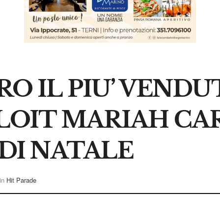
O IL PIU’ VENDU
PLOIT MARIAH CA
 DI NATALE
in
Hit Parade