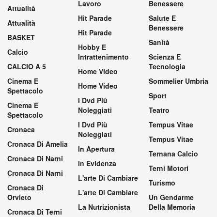
Lavoro
Benessere
Attualità
Hit Parade
Salute E
Attualità
Benessere
Hit Parade
BASKET
Sanità
Hobby E
Calcio
Intrattenimento
Scienza E
CALCIO A 5
Tecnologia
Home Video
Cinema E
Sommelier Umbria
Home Video
Spettacolo
Sport
I Dvd Più
Cinema E
Noleggiati
Teatro
Spettacolo
I Dvd Più
Tempus Vitae
Cronaca
Noleggiati
Tempus Vitae
Cronaca Di Amelia
In Apertura
Ternana Calcio
Cronaca Di Narni
In Evidenza
Terni Motori
Cronaca Di Narni
L'arte Di Cambiare
Turismo
Cronaca Di
L'arte Di Cambiare
Orvieto
Un Gendarme
La Nutrizionista
Della Memoria
Cronaca Di Terni