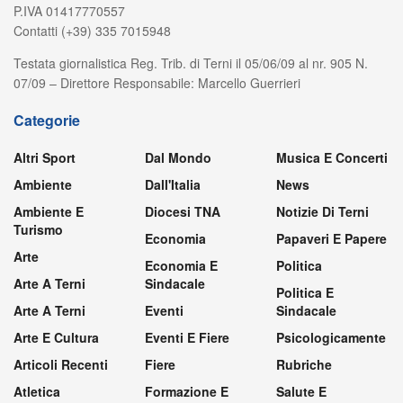
P.IVA 01417770557
Contatti (+39) 335 7015948
Testata giornalistica Reg. Trib. di Terni il 05/06/09 al nr. 905 N.
07/09 – Direttore Responsabile: Marcello Guerrieri
Categorie
Altri Sport
Dal Mondo
Musica E Concerti
Ambiente
Dall'Italia
News
Ambiente E
Diocesi TNA
Notizie Di Terni
Turismo
Economia
Papaveri E Papere
Arte
Economia E
Politica
Arte A Terni
Sindacale
Politica E
Arte A Terni
Eventi
Sindacale
Arte E Cultura
Eventi E Fiere
Psicologicamente
Articoli Recenti
Fiere
Rubriche
Atletica
Formazione E
Salute E