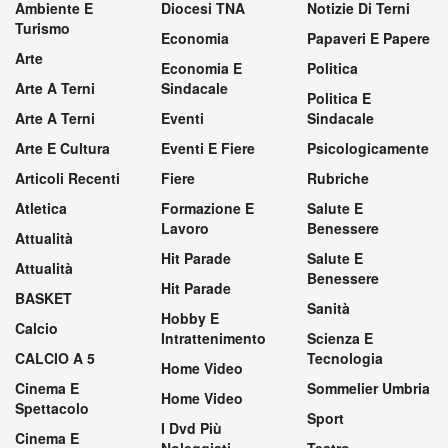
Ambiente E
Diocesi TNA
Notizie Di Terni
Turismo
Economia
Papaveri E Papere
Arte
Economia E
Politica
Arte A Terni
Sindacale
Politica E
Arte A Terni
Eventi
Sindacale
Arte E Cultura
Eventi E Fiere
Psicologicamente
Articoli Recenti
Fiere
Rubriche
Atletica
Formazione E
Salute E
Lavoro
Benessere
Attualità
Hit Parade
Salute E
Attualità
Benessere
Hit Parade
BASKET
Sanità
Hobby E
Calcio
Intrattenimento
Scienza E
CALCIO A 5
Tecnologia
Home Video
Cinema E
Sommelier Umbria
Home Video
Spettacolo
Sport
I Dvd Più
Cinema E