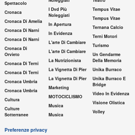
Noleggiati
Teatro
Spettacolo
I Dvd Più
Tempus Vitae
Cronaca
Noleggiati
Tempus Vitae
Cronaca Di Amelia
In Apertura
Ternana Calcio
Cronaca Di Narni
In Evidenza
Terni Motori
Cronaca Di Narni
L'arte Di Cambiare
Turismo
Cronaca Di
L'arte Di Cambiare
Orvieto
Un Gendarme
La Nutrizionista
Della Memoria
Cronaca Di Terni
La Vignetta Di Pier
Unika Burraco
Cronaca Di Terni
La Vignetta Di Pier
Unika Burraco E
Cronaca Umbria
Bridge
Marketing
Cronaca Umbria
Video In Evidenza
MOTOCICLISMO
Cultura
Visione Olistica
Musica
Culture
Volley
Sotterranee
Musica
Preferenze privacy