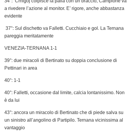
34°: Crnigoj colpisce la palla con un braccio, Camplone va
a rivedere l’azione al monitor. E’ rigore, anche abbastanza
evidente
37°: Sul dischetto va Falletti. Cucchiaio e gol. La Ternana
pareggia meritatamente
VENEZIA-TERNANA 1-1
39°: due miracoli di Bertinato su doppia conclusione di
Pettinari in area
40°: 1-1
40°: Falletti, occasione dal limite, calcia lontanissimo. Non
è da lui
43°: ancora un miracolo di Bertinato che di piede salva su
un sinistro all’angolino di Partipilo. Ternana vicinissima al
vantaggio