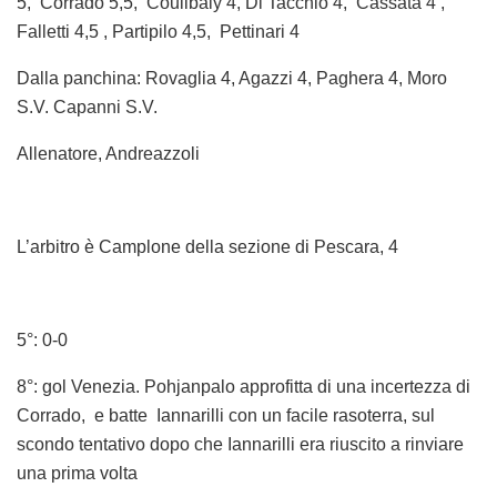
5, Corrado 5,5, Coulibaly 4, Di Tacchio 4, Cassata 4 ,
Falletti 4,5 , Partipilo 4,5, Pettinari 4
Dalla panchina: Rovaglia 4, Agazzi 4, Paghera 4, Moro
S.V. Capanni S.V.
Allenatore, Andreazzoli
L’arbitro è Camplone della sezione di Pescara, 4
5°: 0-0
8°: gol Venezia. Pohjanpalo approfitta di una incertezza di
Corrado, e batte Iannarilli con un facile rasoterra, sul
scondo tentativo dopo che Iannarilli era riuscito a rinviare
una prima volta