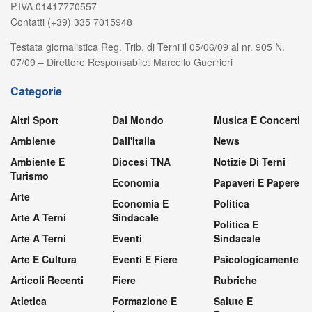
P.IVA 01417770557
Contatti (+39) 335 7015948
Testata giornalistica Reg. Trib. di Terni il 05/06/09 al nr. 905 N.
07/09 – Direttore Responsabile: Marcello Guerrieri
Categorie
Altri Sport
Dal Mondo
Musica E Concerti
Ambiente
Dall'Italia
News
Ambiente E
Diocesi TNA
Notizie Di Terni
Turismo
Economia
Papaveri E Papere
Arte
Economia E
Politica
Arte A Terni
Sindacale
Politica E
Arte A Terni
Eventi
Sindacale
Arte E Cultura
Eventi E Fiere
Psicologicamente
Articoli Recenti
Fiere
Rubriche
Atletica
Formazione E
Salute E