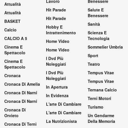
Lavoro
Benessere
Attualità
Hit Parade
Salute E
Attualità
Benessere
Hit Parade
BASKET
Sanità
Hobby E
Calcio
Intrattenimento
Scienza E
CALCIO A 5
Tecnologia
Home Video
Cinema E
Sommelier Umbria
Home Video
Spettacolo
Sport
I Dvd Più
Cinema E
Noleggiati
Teatro
Spettacolo
I Dvd Più
Tempus Vitae
Cronaca
Noleggiati
Tempus Vitae
Cronaca Di Amelia
In Apertura
Ternana Calcio
Cronaca Di Narni
In Evidenza
Terni Motori
Cronaca Di Narni
L'arte Di Cambiare
Turismo
Cronaca Di
L'arte Di Cambiare
Orvieto
Un Gendarme
La Nutrizionista
Della Memoria
Cronaca Di Terni