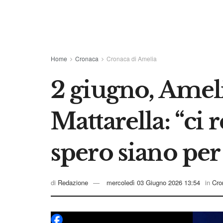
Home
Cronaca
Cronaca di Amelia
2 giugno, Ameli
Mattarella: “ci
spero siano per
di
Redazione
mercoledì 03 Giugno 2026 13:54
in
Cro