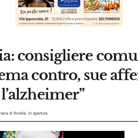
a: consigliere comu
 rema contro, sue aff
 l’alzheimer”
naca di Amelia
,
In apertura