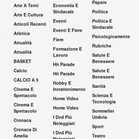
Papere
Arte A Terni
Economia E
Sindacale
Politica
Arte E Cultura
Eventi
Politica E
Articoli Recenti
Sindacale
Eventi E Fiere
.
Atletica
Psicologicamente
Fiere
Attualità
Rubriche
Formazione E
Attualità
Lavoro
Salute E
BASKET
Benessere
Hit Parade
Calcio
Salute E
Hit Parade
Benessere
CALCIO A 5
Hobby E
Sanità
Cinema E
Intrattenimento
Spettacolo
Scienza E
Home Video
Tecnologia
Cinema E
Home Video
Spettacolo
Sommelier
I Dvd Più
Umbria
Cronaca
Noleggiati
Sport
Cronaca Di
I Dvd Più
Amelia
Teatro
Noleggiati