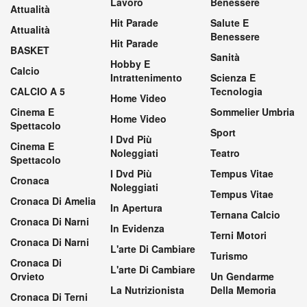
Lavoro
Benessere
Attualità
Hit Parade
Salute E
Attualità
Benessere
Hit Parade
BASKET
Sanità
Hobby E
Calcio
Intrattenimento
Scienza E
CALCIO A 5
Tecnologia
Home Video
Cinema E
Sommelier Umbria
Home Video
Spettacolo
Sport
I Dvd Più
Cinema E
Noleggiati
Teatro
Spettacolo
I Dvd Più
Tempus Vitae
Cronaca
Noleggiati
Tempus Vitae
Cronaca Di Amelia
In Apertura
Ternana Calcio
Cronaca Di Narni
In Evidenza
Terni Motori
Cronaca Di Narni
L'arte Di Cambiare
Turismo
Cronaca Di
L'arte Di Cambiare
Orvieto
Un Gendarme
La Nutrizionista
Della Memoria
Cronaca Di Terni