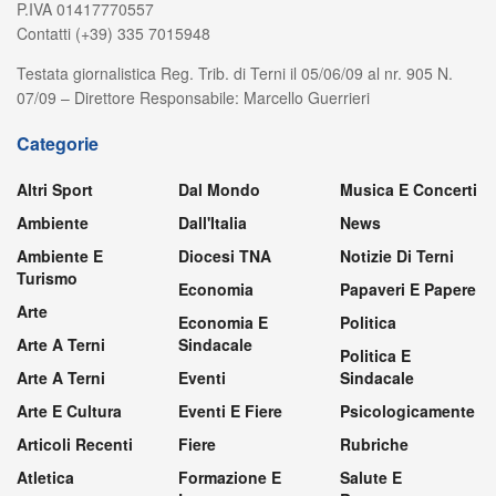
P.IVA 01417770557
Contatti (+39) 335 7015948
Testata giornalistica Reg. Trib. di Terni il 05/06/09 al nr. 905 N.
07/09 – Direttore Responsabile: Marcello Guerrieri
Categorie
Altri Sport
Dal Mondo
Musica E Concerti
Ambiente
Dall'Italia
News
Ambiente E
Diocesi TNA
Notizie Di Terni
Turismo
Economia
Papaveri E Papere
Arte
Economia E
Politica
Arte A Terni
Sindacale
Politica E
Arte A Terni
Eventi
Sindacale
Arte E Cultura
Eventi E Fiere
Psicologicamente
Articoli Recenti
Fiere
Rubriche
Atletica
Formazione E
Salute E