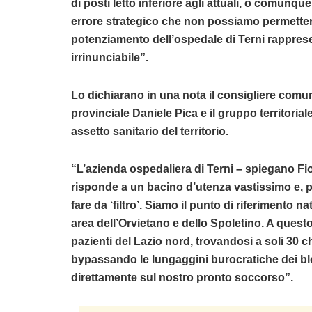
di posti letto inferiore agli attuali, o comunque
errore strategico che non possiamo permetterci.
potenziamento dell’ospedale di Terni rappres
irrinunciabile”.
Lo dichiarano in una nota il consigliere comuna
provinciale Daniele Pica e il gruppo territorial
assetto sanitario del territorio.
“L’azienda ospedaliera di Terni – spiegano Fio
risponde a un bacino d’utenza vastissimo e, pur
fare da ‘filtro’. Siamo il punto di riferimento 
area dell’Orvietano e dello Spoletino. A questo
pazienti del Lazio nord, trovandosi a soli 30 c
bypassando le lungaggini burocratiche dei blo
direttamente sul nostro pronto soccorso”.