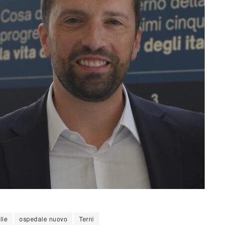
lle
ospedale nuovo
Terni