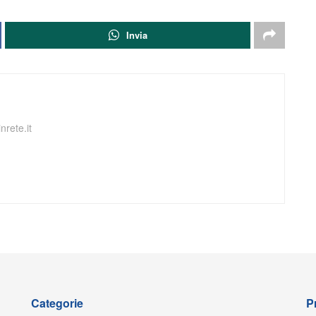
Invia
nrete.it
Categorie
P