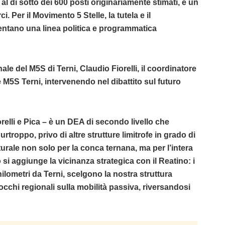
 al di sotto dei 600 posti originariamente stimati, è un
 Per il Movimento 5 Stelle, la tutela e il
entano una linea politica e programmatica
le del M5S di Terni, Claudio Fiorelli, il coordinatore
e M5S Terni, intervenendo nel dibattito sul futuro
relli e Pica – è un DEA di secondo livello che
troppo, privo di altre strutture limitrofe in grado di
naturale non solo per la conca ternana, ma per l’intera
 si aggiunge la vicinanza strategica con il Reatino: i
hilometri da Terni, scelgono la nostra struttura
cchi regionali sulla mobilità passiva, riversandosi