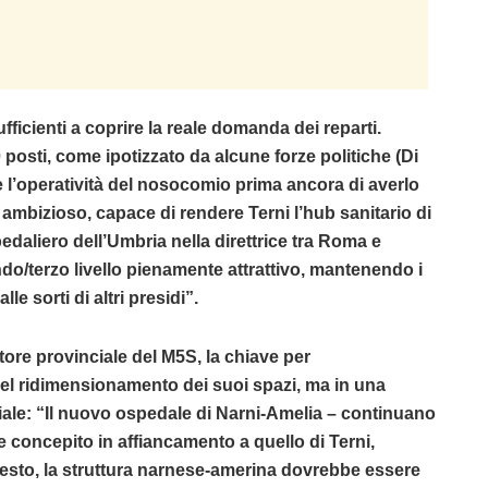
fficienti a coprire la reale domanda dei reparti.
 posti, come ipotizzato da alcune forze politiche (Di
e l’operatività del nosocomio prima ancora di averlo
mbizioso, capace di rendere Terni l’hub sanitario di
pedaliero dell’Umbria nella direttrice tra Roma e
o/terzo livello pienamente attrattivo, mantenendo i
e sorti di altri presidi”.
ore provinciale del M5S, la chiave per
nel ridimensionamento dei suoi spazi, ma in una
riale: “Il nuovo ospedale di Narni-Amelia – continuano
 concepito in affiancamento a quello di Terni,
questo, la struttura narnese-amerina dovrebbe essere