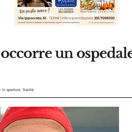
ni occorre un ospedal
n
In apertura
,
Sanità