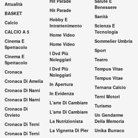
Hit Parade
Salute E
Attualità
Benessere
Hit Parade
BASKET
Sanità
Hobby E
Calcio
Intrattenimento
Scienza E
CALCIO A 5
Tecnologia
Home Video
Cinema E
Sommelier Umbria
Home Video
Spettacolo
Sport
I Dvd Più
Cinema E
Noleggiati
Teatro
Spettacolo
I Dvd Più
Tempus Vitae
Cronaca
Noleggiati
Tempus Vitae
Cronaca Di Amelia
In Apertura
Ternana Calcio
Cronaca Di Narni
In Evidenza
Terni Motori
Cronaca Di Narni
L'arte Di Cambiare
Turismo
Cronaca Di
L'arte Di Cambiare
Orvieto
Un Gendarme
La Nutrizionista
Della Memoria
Cronaca Di Terni
La Vignetta Di Pier
Unika Burraco
Cronaca Di Terni