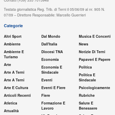
Contatti (+39) 335 7015948
Testata giornalistica Reg. Trib. di Terni il 05/06/09 al nr. 905 N.
07/09 – Direttore Responsabile: Marcello Guerrieri
Categorie
Altri Sport
Dal Mondo
Musica E Concerti
Ambiente
Dall'Italia
News
Ambiente E
Diocesi TNA
Notizie Di Terni
Turismo
Economia
Papaveri E Papere
Arte
Economia E
Politica
Arte A Terni
Sindacale
Politica E
Arte A Terni
Eventi
Sindacale
Arte E Cultura
Eventi E Fiere
Psicologicamente
Articoli Recenti
Fiere
Rubriche
Atletica
Formazione E
Salute E
Lavoro
Benessere
Attualità