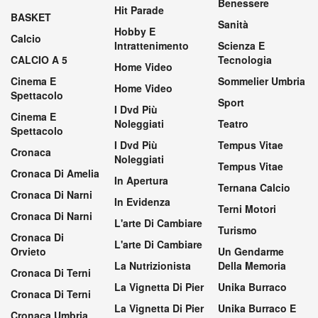
Benessere
Hit Parade
BASKET
Sanità
Hobby E
Calcio
Intrattenimento
Scienza E
CALCIO A 5
Tecnologia
Home Video
Cinema E
Sommelier Umbria
Home Video
Spettacolo
Sport
I Dvd Più
Cinema E
Noleggiati
Teatro
Spettacolo
I Dvd Più
Tempus Vitae
Cronaca
Noleggiati
Tempus Vitae
Cronaca Di Amelia
In Apertura
Ternana Calcio
Cronaca Di Narni
In Evidenza
Terni Motori
Cronaca Di Narni
L'arte Di Cambiare
Turismo
Cronaca Di
L'arte Di Cambiare
Orvieto
Un Gendarme
La Nutrizionista
Della Memoria
Cronaca Di Terni
La Vignetta Di Pier
Unika Burraco
Cronaca Di Terni
La Vignetta Di Pier
Unika Burraco E
Cronaca Umbria