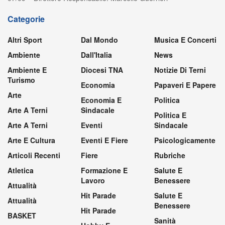
Categorie
Altri Sport
Dal Mondo
Musica E Concerti
Ambiente
Dall'Italia
News
Ambiente E
Diocesi TNA
Notizie Di Terni
Turismo
Economia
Papaveri E Papere
Arte
Economia E
Politica
Arte A Terni
Sindacale
Politica E
Arte A Terni
Eventi
Sindacale
Arte E Cultura
Eventi E Fiere
Psicologicamente
Articoli Recenti
Fiere
Rubriche
Atletica
Formazione E
Salute E
Lavoro
Benessere
Attualità
Hit Parade
Salute E
Attualità
Benessere
Hit Parade
BASKET
Sanità