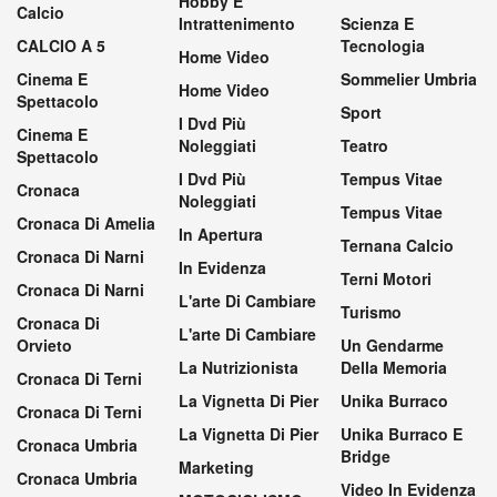
Hobby E
Calcio
Intrattenimento
Scienza E
CALCIO A 5
Tecnologia
Home Video
Cinema E
Sommelier Umbria
Home Video
Spettacolo
Sport
I Dvd Più
Cinema E
Noleggiati
Teatro
Spettacolo
I Dvd Più
Tempus Vitae
Cronaca
Noleggiati
Tempus Vitae
Cronaca Di Amelia
In Apertura
Ternana Calcio
Cronaca Di Narni
In Evidenza
Terni Motori
Cronaca Di Narni
L'arte Di Cambiare
Turismo
Cronaca Di
L'arte Di Cambiare
Orvieto
Un Gendarme
La Nutrizionista
Della Memoria
Cronaca Di Terni
La Vignetta Di Pier
Unika Burraco
Cronaca Di Terni
La Vignetta Di Pier
Unika Burraco E
Cronaca Umbria
Bridge
Marketing
Cronaca Umbria
Video In Evidenza