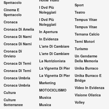
Spettacolo
Sport
I Dvd Più
Cinema E
Noleggiati
Teatro
Spettacolo
I Dvd Più
Tempus Vitae
Cronaca
Noleggiati
Tempus Vitae
Cronaca Di Amelia
In Apertura
Ternana Calcio
Cronaca Di Narni
In Evidenza
Terni Motori
Cronaca Di Narni
L'arte Di Cambiare
Turismo
Cronaca Di
L'arte Di Cambiare
Orvieto
Un Gendarme
La Nutrizionista
Della Memoria
Cronaca Di Terni
La Vignetta Di Pier
Unika Burraco
Cronaca Di Terni
La Vignetta Di Pier
Unika Burraco E
Cronaca Umbria
Bridge
Marketing
Cronaca Umbria
Video In Evidenza
MOTOCICLISMO
Cultura
Visione Olistica
Musica
Culture
Volley
Sotterranee
Musica