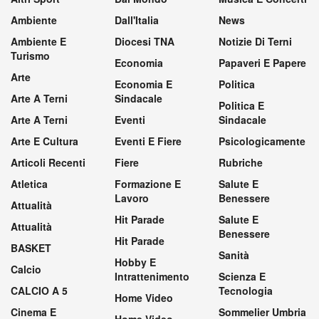
Ambiente
Dall'Italia
News
Ambiente E
Diocesi TNA
Notizie Di Terni
Turismo
Economia
Papaveri E Papere
Arte
Economia E
Politica
Arte A Terni
Sindacale
Politica E
Arte A Terni
Eventi
Sindacale
Arte E Cultura
Eventi E Fiere
Psicologicamente
Articoli Recenti
Fiere
Rubriche
Atletica
Formazione E
Salute E
Lavoro
Benessere
Attualità
Hit Parade
Salute E
Attualità
Benessere
Hit Parade
BASKET
Sanità
Hobby E
Calcio
Intrattenimento
Scienza E
CALCIO A 5
Tecnologia
Home Video
Cinema E
Sommelier Umbria
Home Video