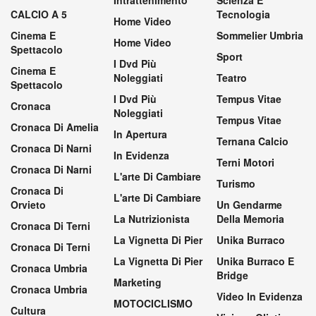
CALCIO A 5
Tecnologia
Home Video
Cinema E
Sommelier Umbria
Home Video
Spettacolo
Sport
I Dvd Più
Cinema E
Noleggiati
Teatro
Spettacolo
I Dvd Più
Tempus Vitae
Cronaca
Noleggiati
Tempus Vitae
Cronaca Di Amelia
In Apertura
Ternana Calcio
Cronaca Di Narni
In Evidenza
Terni Motori
Cronaca Di Narni
L'arte Di Cambiare
Turismo
Cronaca Di
L'arte Di Cambiare
Orvieto
Un Gendarme
La Nutrizionista
Della Memoria
Cronaca Di Terni
La Vignetta Di Pier
Unika Burraco
Cronaca Di Terni
La Vignetta Di Pier
Unika Burraco E
Cronaca Umbria
Bridge
Marketing
Cronaca Umbria
Video In Evidenza
MOTOCICLISMO
Cultura