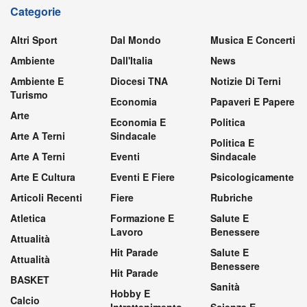
Categorie
Altri Sport
Dal Mondo
Musica E Concerti
Ambiente
Dall'Italia
News
Ambiente E
Diocesi TNA
Notizie Di Terni
Turismo
Economia
Papaveri E Papere
Arte
Economia E
Politica
Arte A Terni
Sindacale
Politica E
Arte A Terni
Eventi
Sindacale
Arte E Cultura
Eventi E Fiere
Psicologicamente
Articoli Recenti
Fiere
Rubriche
Atletica
Formazione E
Salute E
Lavoro
Benessere
Attualità
Hit Parade
Salute E
Attualità
Benessere
Hit Parade
BASKET
Sanità
Hobby E
Calcio
Intrattenimento
Scienza E