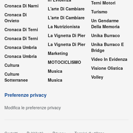
Terni Motori
Cronaca Di Narni
L'arte Di Cambiare
Turismo
Cronaca Di
L'arte Di Cambiare
Orvieto
Un Gendarme
La Nutrizionista
Della Memoria
Cronaca Di Terni
La Vignetta Di Pier
Unika Burraco
Cronaca Di Terni
La Vignetta Di Pier
Unika Burraco E
Cronaca Umbria
Bridge
Marketing
Cronaca Umbria
Video In Evidenza
MOTOCICLISMO
Cultura
Visione Olistica
Musica
Culture
Volley
Sotterranee
Musica
Preferenze privacy
Modifica le preferenze privacy