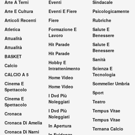
Arte A Terni
Eventi
Sindacale
Arte E Cultura
Eventi E Fiere
Psicologicamente
Articoli Recenti
Fiere
Rubriche
Atletica
Formazione E
Salute E
Lavoro
Benessere
Attualità
Hit Parade
Salute E
Attualità
Benessere
Hit Parade
BASKET
Sanità
Hobby E
Calcio
Intrattenimento
Scienza E
CALCIO A 5
Tecnologia
Home Video
Cinema E
Sommelier Umbria
Home Video
Spettacolo
Sport
I Dvd Più
Cinema E
Noleggiati
Teatro
Spettacolo
I Dvd Più
Tempus Vitae
Cronaca
Noleggiati
Tempus Vitae
Cronaca Di Amelia
In Apertura
Ternana Calcio
Cronaca Di Narni
In Evidenza