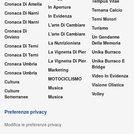
Tempus Vitae
Cronaca Di Amelia
In Apertura
Ternana Calcio
Cronaca Di Narni
In Evidenza
Terni Motori
Cronaca Di Narni
L'arte Di Cambiare
Turismo
Cronaca Di
L'arte Di Cambiare
Orvieto
Un Gendarme
La Nutrizionista
Della Memoria
Cronaca Di Terni
La Vignetta Di Pier
Unika Burraco
Cronaca Di Terni
La Vignetta Di Pier
Unika Burraco E
Cronaca Umbria
Bridge
Marketing
Cronaca Umbria
Video In Evidenza
MOTOCICLISMO
Cultura
Visione Olistica
Musica
Culture
Volley
Sotterranee
Musica
Preferenze privacy
Modifica le preferenze privacy