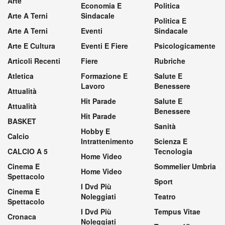
Arte
Economia E
Politica
Arte A Terni
Sindacale
Politica E
Arte A Terni
Eventi
Sindacale
Arte E Cultura
Eventi E Fiere
Psicologicamente
Articoli Recenti
Fiere
Rubriche
Atletica
Formazione E
Salute E
Lavoro
Benessere
Attualità
Hit Parade
Salute E
Attualità
Benessere
Hit Parade
BASKET
Sanità
Hobby E
Calcio
Intrattenimento
Scienza E
CALCIO A 5
Tecnologia
Home Video
Cinema E
Sommelier Umbria
Home Video
Spettacolo
Sport
I Dvd Più
Cinema E
Noleggiati
Teatro
Spettacolo
I Dvd Più
Tempus Vitae
Cronaca
Noleggiati