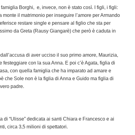
iglia Borghi, e, invece, non è stato così. I figli, i figli:
a monte il matrimonio per inseguire l’amore per Armando
erisce restare single e pensare al figlio che sta per
issimo da Greta (Rausy Giangarè) che però è caduta in
dall’accusa di aver ucciso il suo primo amore, Maurizia,
e festeggiare con la sua Anna. E poi c’è Agata, figlia di
casa, con quella famiglia che ha imparato ad amare e
oè che Sole non è la figlia di Anna e Guido ma figlia di
 vero padre.
ta di “Ulisse” dedicata ai santi Chiara e Francesco e ai
i, circa 3,5 milioni di spettatori.