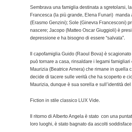
Sembrava una famiglia destinata a sgretolarsi, la fam
Francesca (la più grande, Elena Funari) manda 
(Erasmo Genzini); Sole (Ginevra Francesconi) pref
nascere; Jacopo (Matteo Oscar Giuggioli) è pres
depressione e ha bisogno di essere “salvata”.
Il capofamiglia Guido (Raoul Bova) è scagionato 
può tornare a casa, rinsaldare i legami famigliari 
Maurizia (Beatrice Arnera) che rimane in quella 
decide di tacere sulle verità che ha scoperto e ci
Maurizia, dunque è sua sorella e sull’identità del
Fiction in stile classico LUX Vide.
Il ritorno di Alberto Angela è stato con una punta
loro luoghi, è stato bagnato da ascolti soddisfacent