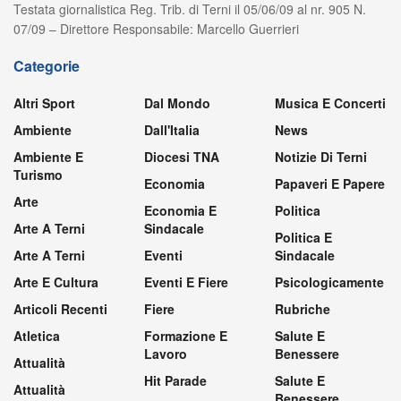
Testata giornalistica Reg. Trib. di Terni il 05/06/09 al nr. 905 N.
07/09 – Direttore Responsabile: Marcello Guerrieri
Categorie
Altri Sport
Dal Mondo
Musica E Concerti
Ambiente
Dall'Italia
News
Ambiente E
Diocesi TNA
Notizie Di Terni
Turismo
Economia
Papaveri E Papere
Arte
Economia E
Politica
Arte A Terni
Sindacale
Politica E
Arte A Terni
Eventi
Sindacale
Arte E Cultura
Eventi E Fiere
Psicologicamente
Articoli Recenti
Fiere
Rubriche
Atletica
Formazione E
Salute E
Lavoro
Benessere
Attualità
Hit Parade
Salute E
Attualità
Benessere