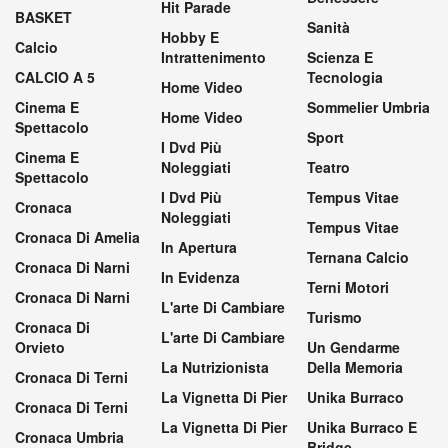
Hit Parade
BASKET
Sanità
Hobby E
Calcio
Intrattenimento
Scienza E
CALCIO A 5
Tecnologia
Home Video
Cinema E
Sommelier Umbria
Home Video
Spettacolo
Sport
I Dvd Più
Cinema E
Noleggiati
Teatro
Spettacolo
I Dvd Più
Tempus Vitae
Cronaca
Noleggiati
Tempus Vitae
Cronaca Di Amelia
In Apertura
Ternana Calcio
Cronaca Di Narni
In Evidenza
Terni Motori
Cronaca Di Narni
L'arte Di Cambiare
Turismo
Cronaca Di
L'arte Di Cambiare
Orvieto
Un Gendarme
La Nutrizionista
Della Memoria
Cronaca Di Terni
La Vignetta Di Pier
Unika Burraco
Cronaca Di Terni
La Vignetta Di Pier
Unika Burraco E
Cronaca Umbria
Bridge