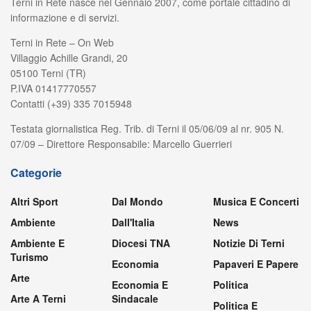
Terni in Rete nasce nel Gennaio 2007, come portale cittadino di
informazione e di servizi.
Terni in Rete – On Web
Villaggio Achille Grandi, 20
05100 Terni (TR)
P.IVA 01417770557
Contatti (+39) 335 7015948
Testata giornalistica Reg. Trib. di Terni il 05/06/09 al nr. 905 N.
07/09 – Direttore Responsabile: Marcello Guerrieri
Categorie
Altri Sport
Dal Mondo
Musica E Concerti
Ambiente
Dall'Italia
News
Ambiente E
Diocesi TNA
Notizie Di Terni
Turismo
Economia
Papaveri E Papere
Arte
Economia E
Politica
Arte A Terni
Sindacale
Politica E