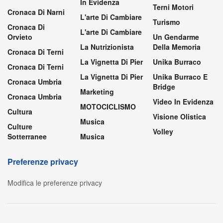
In Evidenza
Terni Motori
Cronaca Di Narni
L'arte Di Cambiare
Turismo
Cronaca Di
L'arte Di Cambiare
Orvieto
Un Gendarme
La Nutrizionista
Della Memoria
Cronaca Di Terni
La Vignetta Di Pier
Unika Burraco
Cronaca Di Terni
La Vignetta Di Pier
Unika Burraco E
Cronaca Umbria
Bridge
Marketing
Cronaca Umbria
Video In Evidenza
MOTOCICLISMO
Cultura
Visione Olistica
Musica
Culture
Volley
Sotterranee
Musica
Preferenze privacy
Modifica le preferenze privacy