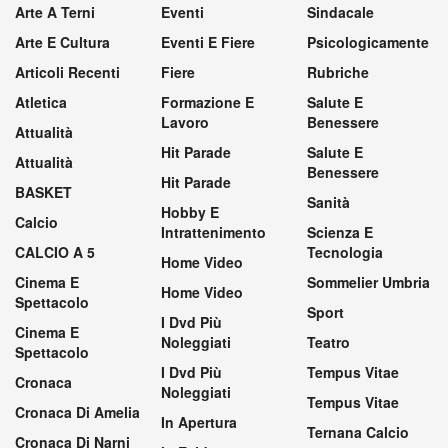
Arte A Terni
Eventi
Sindacale
Arte E Cultura
Eventi E Fiere
Psicologicamente
Articoli Recenti
Fiere
Rubriche
Atletica
Formazione E
Salute E
Lavoro
Benessere
Attualità
Hit Parade
Salute E
Attualità
Benessere
Hit Parade
BASKET
Sanità
Hobby E
Calcio
Intrattenimento
Scienza E
CALCIO A 5
Tecnologia
Home Video
Cinema E
Sommelier Umbria
Home Video
Spettacolo
Sport
I Dvd Più
Cinema E
Noleggiati
Teatro
Spettacolo
I Dvd Più
Tempus Vitae
Cronaca
Noleggiati
Tempus Vitae
Cronaca Di Amelia
In Apertura
Ternana Calcio
Cronaca Di Narni