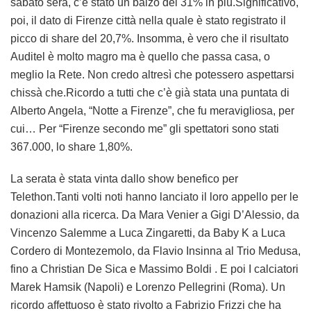
sabato sera, c’è stato un balzo del 31% in più.Significativo,
poi, il dato di Firenze città nella quale è stato registrato il
picco di share del 20,7%. Insomma, è vero che il risultato
Auditel è molto magro ma è quello che passa casa, o
meglio la Rete. Non credo altresì che potessero aspettarsi
chissà che.Ricordo a tutti che c’è già stata una puntata di
Alberto Angela, “Notte a Firenze”, che fu meravigliosa, per
cui… Per “Firenze secondo me” gli spettatori sono stati
367.000, lo share 1,80%.
La serata è stata vinta dallo show benefico per
Telethon.Tanti volti noti hanno lanciato il loro appello per le
donazioni alla ricerca. Da Mara Venier a Gigi D’Alessio, da
Vincenzo Salemme a Luca Zingaretti, da Baby K a Luca
Cordero di Montezemolo, da Flavio Insinna al Trio Medusa,
fino a Christian De Sica e Massimo Boldi . E poi I calciatori
Marek Hamsik (Napoli) e Lorenzo Pellegrini (Roma). Un
ricordo affettuoso è stato rivolto a Fabrizio Frizzi che ha