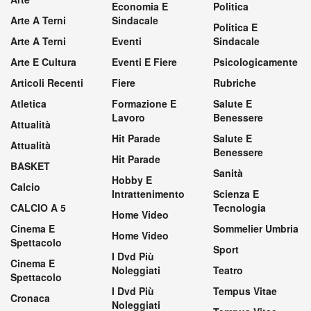
Economia E
Politica
Arte A Terni
Sindacale
Politica E
Arte A Terni
Eventi
Sindacale
Arte E Cultura
Eventi E Fiere
Psicologicamente
Articoli Recenti
Fiere
Rubriche
Atletica
Formazione E
Salute E
Lavoro
Benessere
Attualità
Hit Parade
Salute E
Attualità
Benessere
Hit Parade
BASKET
Sanità
Hobby E
Calcio
Intrattenimento
Scienza E
CALCIO A 5
Tecnologia
Home Video
Cinema E
Sommelier Umbria
Home Video
Spettacolo
Sport
I Dvd Più
Cinema E
Noleggiati
Teatro
Spettacolo
I Dvd Più
Tempus Vitae
Cronaca
Noleggiati