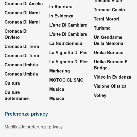
Tempus Vitae
Cronaca Di Amelia
In Apertura
Ternana Calcio
Cronaca Di Narni
In Evidenza
Terni Motori
Cronaca Di Narni
L'arte Di Cambiare
Turismo
Cronaca Di
L'arte Di Cambiare
Orvieto
Un Gendarme
La Nutrizionista
Della Memoria
Cronaca Di Terni
La Vignetta Di Pier
Unika Burraco
Cronaca Di Terni
La Vignetta Di Pier
Unika Burraco E
Cronaca Umbria
Bridge
Marketing
Cronaca Umbria
Video In Evidenza
MOTOCICLISMO
Cultura
Visione Olistica
Musica
Culture
Volley
Sotterranee
Musica
Preferenze privacy
Modifica le preferenze privacy