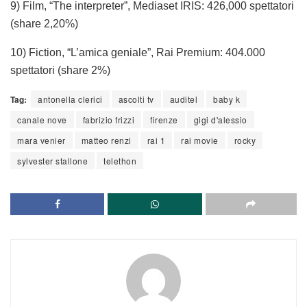
9) Film, “The interpreter”, Mediaset IRIS: 426,000 spettatori
(share 2,20%)
10) Fiction, “L’amica geniale”, Rai Premium: 404.000
spettatori (share 2%)
Tag:
antonella clerici
ascolti tv
auditel
baby k
canale nove
fabrizio frizzi
firenze
gigi d'alessio
mara venier
matteo renzi
rai 1
rai movie
rocky
sylvester stallone
telethon