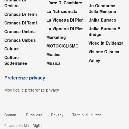
L'arte Di Cambiare
Orvieto
Un Gendarme
La Nutrizionista
Della Memoria
Cronaca Di Terni
La Vignetta Di Pier
Unika Burraco
Cronaca Di Terni
La Vignetta Di Pier
Unika Burraco E
Cronaca Umbria
Bridge
Marketing
Cronaca Umbria
Video In Evidenza
MOTOCICLISMO
Cultura
Visione Olistica
Musica
Culture
Volley
Sotterranee
Musica
Preferenze privacy
Modifica le preferenze privacy
Contatti
Pubblicità
Privacy
Termini di utilizzo
Powered by
Meta Digitale