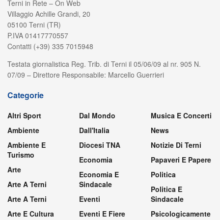
Terni in Rete – On Web
Villaggio Achille Grandi, 20
05100 Terni (TR)
P.IVA 01417770557
Contatti (+39) 335 7015948
Testata giornalistica Reg. Trib. di Terni il 05/06/09 al nr. 905 N.
07/09 – Direttore Responsabile: Marcello Guerrieri
Categorie
Altri Sport
Dal Mondo
Musica E Concerti
Ambiente
Dall'Italia
News
Ambiente E
Diocesi TNA
Notizie Di Terni
Turismo
Economia
Papaveri E Papere
Arte
Economia E
Politica
Arte A Terni
Sindacale
Politica E
Arte A Terni
Eventi
Sindacale
Arte E Cultura
Eventi E Fiere
Psicologicamente