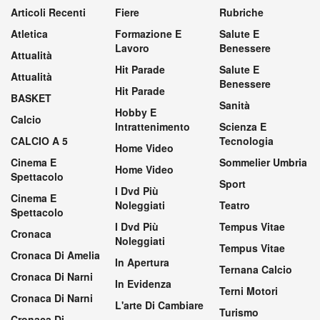
Articoli Recenti
Fiere
Rubriche
Atletica
Formazione E
Salute E
Lavoro
Benessere
Attualità
Hit Parade
Salute E
Attualità
Benessere
Hit Parade
BASKET
Sanità
Hobby E
Calcio
Intrattenimento
Scienza E
CALCIO A 5
Tecnologia
Home Video
Cinema E
Sommelier Umbria
Home Video
Spettacolo
Sport
I Dvd Più
Cinema E
Noleggiati
Teatro
Spettacolo
I Dvd Più
Tempus Vitae
Cronaca
Noleggiati
Tempus Vitae
Cronaca Di Amelia
In Apertura
Ternana Calcio
Cronaca Di Narni
In Evidenza
Terni Motori
Cronaca Di Narni
L'arte Di Cambiare
Turismo
Cronaca Di