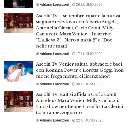
di
Adriano Lorenzoni
26 LUGLIO 2020
Ascolti Tv: a settembre riparte la nuova
stagione televisiva con Alberto Angela,
Antonella Clerici, Carlo Conti, Milly
Carlucci e Mara Venier – In arrivo,
“L’allieva 3”, “Nero a metà 2” e “Doc-
nelle tue mani”
di
Adriano Lorenzoni
17 LUGLIO 2020
Ascolti Tv: Venier saluta, abbracci e baci
con Romina Power e Loretta Goggi (non
me ne frega niente, ci licenziano?)
di
Adriano Lorenzoni
30 GIUGNO 2020
Ascolti Tv: Rai1 si affida a Carlo Conti,
Amadeus,Mara Venier, Milly Carlucci.
Uno show per Beppe Fiorello. La Clerici
torna a mezzogiorno
di
Adriano Lorenzoni
22 GIUGNO 2020