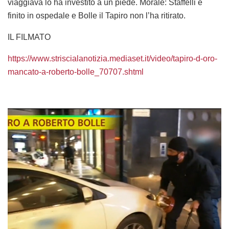
viaggiava lo ha investito a un piede. Morale: Staffelli è
finito in ospedale e Bolle il Tapiro non l’ha ritirato.
IL FILMATO
https://www.striscialanotizia.mediaset.it/video/tapiro-d-oro-
mancato-a-roberto-bolle_70707.shtml