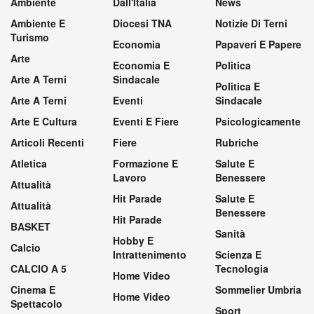
Ambiente
Dall'Italia
News
Ambiente E
Diocesi TNA
Notizie Di Terni
Turismo
Economia
Papaveri E Papere
Arte
Economia E
Politica
Arte A Terni
Sindacale
Politica E
Arte A Terni
Eventi
Sindacale
Arte E Cultura
Eventi E Fiere
Psicologicamente
Articoli Recenti
Fiere
Rubriche
Atletica
Formazione E
Salute E
Lavoro
Benessere
Attualità
Hit Parade
Salute E
Attualità
Benessere
Hit Parade
BASKET
Sanità
Hobby E
Calcio
Intrattenimento
Scienza E
CALCIO A 5
Tecnologia
Home Video
Cinema E
Sommelier Umbria
Home Video
Spettacolo
Sport