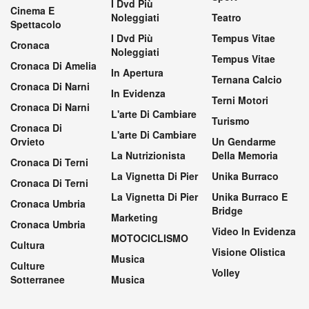
I Dvd Più
Cinema E
Noleggiati
Teatro
Spettacolo
I Dvd Più
Tempus Vitae
Cronaca
Noleggiati
Tempus Vitae
Cronaca Di Amelia
In Apertura
Ternana Calcio
Cronaca Di Narni
In Evidenza
Terni Motori
Cronaca Di Narni
L'arte Di Cambiare
Turismo
Cronaca Di
L'arte Di Cambiare
Orvieto
Un Gendarme
La Nutrizionista
Della Memoria
Cronaca Di Terni
La Vignetta Di Pier
Unika Burraco
Cronaca Di Terni
La Vignetta Di Pier
Unika Burraco E
Cronaca Umbria
Bridge
Marketing
Cronaca Umbria
Video In Evidenza
MOTOCICLISMO
Cultura
Visione Olistica
Musica
Culture
Volley
Sotterranee
Musica