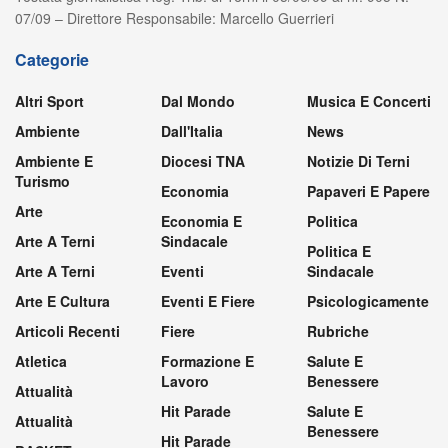
07/09 – Direttore Responsabile: Marcello Guerrieri
Categorie
Altri Sport
Dal Mondo
Musica E Concerti
Ambiente
Dall'Italia
News
Ambiente E
Diocesi TNA
Notizie Di Terni
Turismo
Economia
Papaveri E Papere
Arte
Economia E
Politica
Arte A Terni
Sindacale
Politica E
Arte A Terni
Eventi
Sindacale
Arte E Cultura
Eventi E Fiere
Psicologicamente
Articoli Recenti
Fiere
Rubriche
Atletica
Formazione E
Salute E
Lavoro
Benessere
Attualità
Hit Parade
Salute E
Attualità
Benessere
Hit Parade