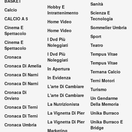
BASKET
Sanità
Hobby E
Calcio
Intrattenimento
Scienza E
CALCIO A 5
Tecnologia
Home Video
Cinema E
Sommelier Umbria
Home Video
Spettacolo
Sport
I Dvd Più
Cinema E
Noleggiati
Teatro
Spettacolo
I Dvd Più
Tempus Vitae
Cronaca
Noleggiati
Tempus Vitae
Cronaca Di Amelia
In Apertura
Ternana Calcio
Cronaca Di Narni
In Evidenza
Terni Motori
Cronaca Di Narni
L'arte Di Cambiare
Turismo
Cronaca Di
L'arte Di Cambiare
Orvieto
Un Gendarme
La Nutrizionista
Della Memoria
Cronaca Di Terni
La Vignetta Di Pier
Unika Burraco
Cronaca Di Terni
La Vignetta Di Pier
Unika Burraco E
Cronaca Umbria
Bridge
Marketing