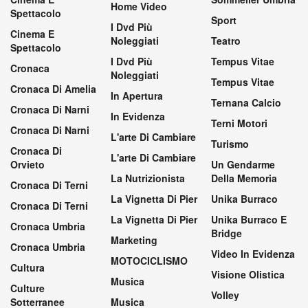
Home Video
Spettacolo
Sport
I Dvd Più
Cinema E
Noleggiati
Teatro
Spettacolo
I Dvd Più
Tempus Vitae
Cronaca
Noleggiati
Tempus Vitae
Cronaca Di Amelia
In Apertura
Ternana Calcio
Cronaca Di Narni
In Evidenza
Terni Motori
Cronaca Di Narni
L'arte Di Cambiare
Turismo
Cronaca Di
L'arte Di Cambiare
Orvieto
Un Gendarme
La Nutrizionista
Della Memoria
Cronaca Di Terni
La Vignetta Di Pier
Unika Burraco
Cronaca Di Terni
La Vignetta Di Pier
Unika Burraco E
Cronaca Umbria
Bridge
Marketing
Cronaca Umbria
Video In Evidenza
MOTOCICLISMO
Cultura
Visione Olistica
Musica
Culture
Volley
Sotterranee
Musica