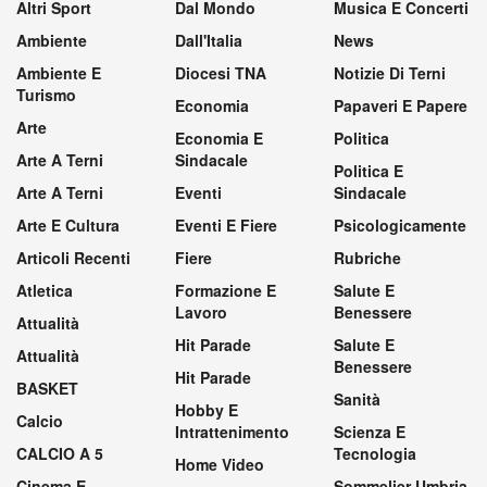
Altri Sport
Dal Mondo
Musica E Concerti
Ambiente
Dall'Italia
News
Ambiente E
Diocesi TNA
Notizie Di Terni
Turismo
Economia
Papaveri E Papere
Arte
Economia E
Politica
Arte A Terni
Sindacale
Politica E
Arte A Terni
Eventi
Sindacale
Arte E Cultura
Eventi E Fiere
Psicologicamente
Articoli Recenti
Fiere
Rubriche
Atletica
Formazione E
Salute E
Lavoro
Benessere
Attualità
Hit Parade
Salute E
Attualità
Benessere
Hit Parade
BASKET
Sanità
Hobby E
Calcio
Intrattenimento
Scienza E
CALCIO A 5
Tecnologia
Home Video
Cinema E
Sommelier Umbria