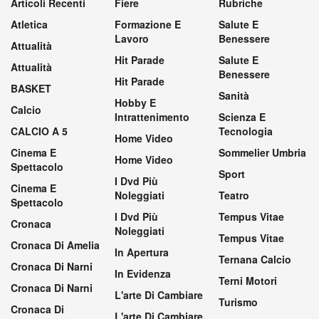
Articoli Recenti
Fiere
Rubriche
Atletica
Formazione E
Salute E
Lavoro
Benessere
Attualità
Hit Parade
Salute E
Attualità
Benessere
Hit Parade
BASKET
Sanità
Hobby E
Calcio
Intrattenimento
Scienza E
CALCIO A 5
Tecnologia
Home Video
Cinema E
Sommelier Umbria
Home Video
Spettacolo
Sport
I Dvd Più
Cinema E
Noleggiati
Teatro
Spettacolo
I Dvd Più
Tempus Vitae
Cronaca
Noleggiati
Tempus Vitae
Cronaca Di Amelia
In Apertura
Ternana Calcio
Cronaca Di Narni
In Evidenza
Terni Motori
Cronaca Di Narni
L'arte Di Cambiare
Turismo
Cronaca Di
L'arte Di Cambiare