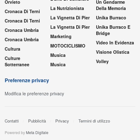
Orvieto
Un Gendarme
La Nutrizionista
Della Memoria
Cronaca Di Terni
La Vignetta Di Pier
Unika Burraco
Cronaca Di Terni
La Vignetta Di Pier
Unika Burraco E
Cronaca Umbria
Bridge
Marketing
Cronaca Umbria
Video In Evidenza
MOTOCICLISMO
Cultura
Visione Olistica
Musica
Culture
Volley
Sotterranee
Musica
Preferenze privacy
Modifica le preferenze privacy
Contatti
Pubblicità
Privacy
Termini di utilizzo
Powered by
Meta Digitale