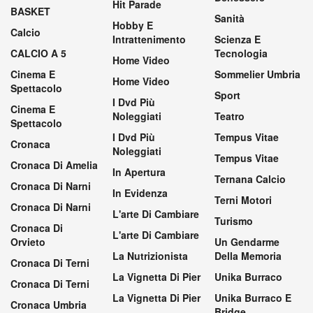
Hit Parade
BASKET
Sanità
Hobby E
Calcio
Intrattenimento
Scienza E
CALCIO A 5
Tecnologia
Home Video
Cinema E
Sommelier Umbria
Home Video
Spettacolo
Sport
I Dvd Più
Cinema E
Noleggiati
Teatro
Spettacolo
I Dvd Più
Tempus Vitae
Cronaca
Noleggiati
Tempus Vitae
Cronaca Di Amelia
In Apertura
Ternana Calcio
Cronaca Di Narni
In Evidenza
Terni Motori
Cronaca Di Narni
L'arte Di Cambiare
Turismo
Cronaca Di
L'arte Di Cambiare
Orvieto
Un Gendarme
La Nutrizionista
Della Memoria
Cronaca Di Terni
La Vignetta Di Pier
Unika Burraco
Cronaca Di Terni
La Vignetta Di Pier
Unika Burraco E
Cronaca Umbria
Bridge