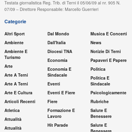
Testata giornalistica Reg. Trib. di Terni il 05/06/09 al nr. 905 N.
07/09 – Direttore Responsabile: Marcello Guerrieri
Categorie
Altri Sport
Dal Mondo
Musica E Concerti
Ambiente
Dall'Italia
News
Ambiente E
Diocesi TNA
Notizie Di Terni
Turismo
Economia
Papaveri E Papere
Arte
Economia E
Politica
Arte A Terni
Sindacale
Politica E
Arte A Terni
Eventi
Sindacale
Arte E Cultura
Eventi E Fiere
Psicologicamente
Articoli Recenti
Fiere
Rubriche
Atletica
Formazione E
Salute E
Lavoro
Benessere
Attualità
Hit Parade
Salute E
Attualità
Benessere