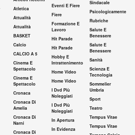
Sindacale
Eventi E Fiere
.
Atletica
Psicologicamente
Fiere
Attualità
Rubriche
Formazione E
Attualità
Lavoro
Salute E
BASKET
Benessere
Hit Parade
Calcio
Salute E
Hit Parade
Benessere
CALCIO A 5
Hobby E
Sanità
Cinema E
Intrattenimento
Spettacolo
Scienza E
Home Video
Tecnologia
Cinema E
Home Video
Spettacolo
Sommelier
I Dvd Più
Umbria
Cronaca
Noleggiati
Sport
Cronaca Di
I Dvd Più
Amelia
Teatro
Noleggiati
Cronaca Di
Tempus Vitae
In Apertura
Narni
Tempus Vitae
In Evidenza
Cronaca Di