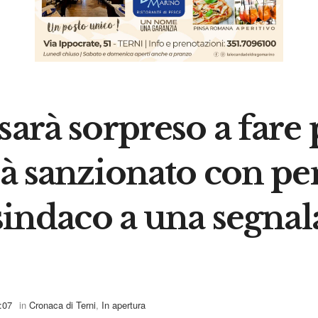
arà sorpreso a fare p
rà sanzionato con pe
 sindaco a una segnal
:07
in
Cronaca di Terni
,
In apertura