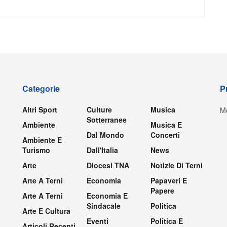
Categorie
P
Altri Sport
Culture
Musica
Mo
Sotterranee
Ambiente
Musica E
Dal Mondo
Concerti
Ambiente E
Turismo
Dall'Italia
News
Arte
Diocesi TNA
Notizie Di Terni
Arte A Terni
Economia
Papaveri E
Papere
Arte A Terni
Economia E
Sindacale
Politica
Arte E Cultura
Eventi
Politica E
Articoli Recenti