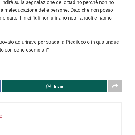
 indirà sulla segnalazione del cittadino perchè non ho
sulla maleducazione delle persone. Dato che non posso
oro parte. I miei figli non urinano negli angoli e hanno
rovato ad urinare per strada, a Piediluco o in qualunque
ato con pene esemplari”.
Invia
e