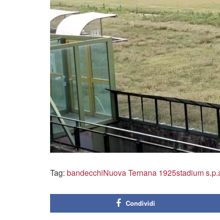
Tag:
bandecchi
Nuova Ternana 1925
stadium s.p.
Condividi