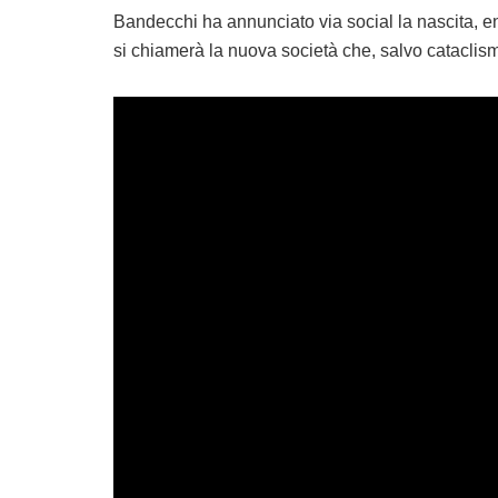
Bandecchi ha annunciato via social la nascita, e
si chiamerà la nuova società che, salvo cataclis