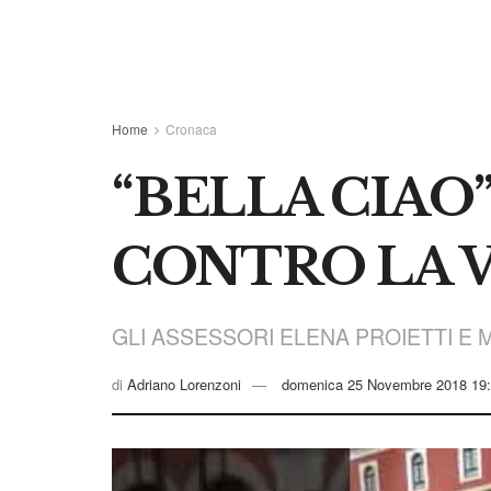
Home
Cronaca
“BELLA CIAO
CONTRO LA 
GLI ASSESSORI ELENA PROIETTI E 
di
Adriano Lorenzoni
domenica 25 Novembre 2018 19