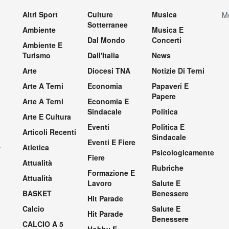
Altri Sport
Culture
Musica
Mo
Sotterranee
Ambiente
Musica E
Dal Mondo
Concerti
Ambiente E
Turismo
Dall'Italia
News
Arte
Diocesi TNA
Notizie Di Terni
Arte A Terni
Economia
Papaveri E
Papere
Arte A Terni
Economia E
Sindacale
Politica
Arte E Cultura
Eventi
Politica E
Articoli Recenti
Sindacale
Eventi E Fiere
.
Atletica
Psicologicamente
Fiere
Attualità
Rubriche
Formazione E
Attualità
Lavoro
Salute E
BASKET
Benessere
Hit Parade
Calcio
Salute E
Hit Parade
Benessere
CALCIO A 5
Hobby E