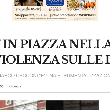
” IN PIAZZA NELL
VIOLENZA SULLE
MARCO CECCONI:"E' UNA STRUMENTALIZZAZIONE
:55
in
Cronaca