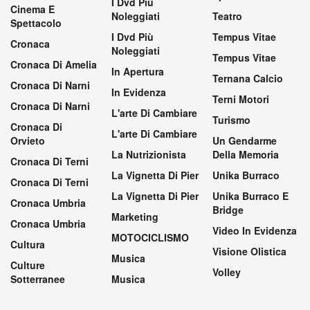
I Dvd Più
Cinema E
Noleggiati
Teatro
Spettacolo
I Dvd Più
Tempus Vitae
Cronaca
Noleggiati
Tempus Vitae
Cronaca Di Amelia
In Apertura
Ternana Calcio
Cronaca Di Narni
In Evidenza
Terni Motori
Cronaca Di Narni
L'arte Di Cambiare
Turismo
Cronaca Di
L'arte Di Cambiare
Orvieto
Un Gendarme
La Nutrizionista
Della Memoria
Cronaca Di Terni
La Vignetta Di Pier
Unika Burraco
Cronaca Di Terni
La Vignetta Di Pier
Unika Burraco E
Cronaca Umbria
Bridge
Marketing
Cronaca Umbria
Video In Evidenza
MOTOCICLISMO
Cultura
Visione Olistica
Musica
Culture
Volley
Sotterranee
Musica