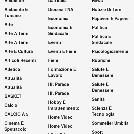
Ambiente
Dall'Italia
News
Ambiente E
Diocesi TNA
Notizie Di Terni
Turismo
Economia
Papaveri E Papere
Arte
Economia E
Politica
Arte A Terni
Sindacale
Politica E
Arte A Terni
Eventi
Sindacale
Arte E Cultura
Eventi E Fiere
Psicologicamente
Articoli Recenti
Fiere
Rubriche
Atletica
Formazione E
Salute E
Lavoro
Benessere
Attualità
Hit Parade
Salute E
Attualità
Benessere
Hit Parade
BASKET
Sanità
Hobby E
Calcio
Intrattenimento
Scienza E
CALCIO A 5
Tecnologia
Home Video
Cinema E
Sommelier Umbria
Home Video
Spettacolo
Sport