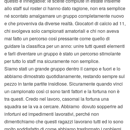
questo è innegabile: le scelte compiute in estate insieme
allo staff sul roster ci hanno dato ragione, non era semplice
né scontato amalgamare un gruppo completamente nuovo
e che proveniva da diverse realtà. Giocatori di calcio ad 11,
chi svolgeva solo campionati amatoriali e chi non aveva
mai fatto un percorso così pressante come quello di
guidare la classifica per un anno: unire tutti questi elementi
e farli diventare un gruppo è stato un percorso stimolante
per tutto lo staff ma sicuramente non semplice.
Siamo stati un grande gruppo dentro il campo e fuori e lo
abbiamo dimostrato quotidianamente, restando sempre sul
pezzo in tante partite insidiose. Sicuramente quando vinci
un campionato così ci sono tanti fattori e la fortuna non è
tra questi. Credo nel lavoro, casomai la fortuna una
squadra se la va a cercare. Abbiamo dovuto sopperire ad
infortuni ed impedimenti lavorativi, perché non
dimentichiamo che questi ragazzi lavorano tutti ed io sono
molto soddisfatto di come abbiamo trasformato i problemi