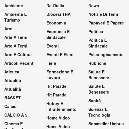
Ambiente
Dall'Italia
News
Ambiente E
Diocesi TNA
Notizie Di Terni
Turismo
Economia
Papaveri E Papere
Arte
Economia E
Politica
Arte A Terni
Sindacale
Politica E
Arte A Terni
Eventi
Sindacale
Arte E Cultura
Eventi E Fiere
Psicologicamente
Articoli Recenti
Fiere
Rubriche
Atletica
Formazione E
Salute E
Lavoro
Benessere
Attualità
Hit Parade
Salute E
Attualità
Benessere
Hit Parade
BASKET
Sanità
Hobby E
Calcio
Intrattenimento
Scienza E
CALCIO A 5
Tecnologia
Home Video
Cinema E
Sommelier Umbria
Home Video