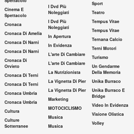
Spettacolo
Sport
I Dvd Più
Cinema E
Noleggiati
Teatro
Spettacolo
I Dvd Più
Tempus Vitae
Cronaca
Noleggiati
Tempus Vitae
Cronaca Di Amelia
In Apertura
Ternana Calcio
Cronaca Di Narni
In Evidenza
Terni Motori
Cronaca Di Narni
L'arte Di Cambiare
Turismo
Cronaca Di
L'arte Di Cambiare
Orvieto
Un Gendarme
La Nutrizionista
Della Memoria
Cronaca Di Terni
La Vignetta Di Pier
Unika Burraco
Cronaca Di Terni
La Vignetta Di Pier
Unika Burraco E
Cronaca Umbria
Bridge
Marketing
Cronaca Umbria
Video In Evidenza
MOTOCICLISMO
Cultura
Visione Olistica
Musica
Culture
Volley
Sotterranee
Musica