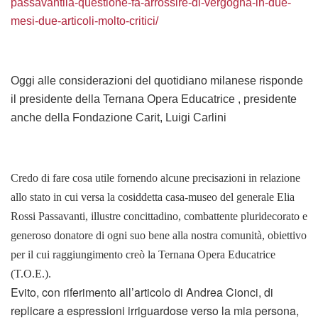
passavantila-questione-fa-arrossire-di-vergogna-in-due-
mesi-due-articoli-molto-critici/
Oggi alle considerazioni del quotidiano milanese risponde
il presidente della Ternana Opera Educatrice , presidente
anche della Fondazione Carit, Luigi Carlini
Credo di fare cosa utile fornendo alcune precisazioni in relazione
allo stato in cui versa la cosiddetta casa-museo del generale Elia
Rossi Passavanti, illustre concittadino, combattente pluridecorato e
generoso donatore di ogni suo bene alla nostra comunità, obiettivo
per il cui raggiungimento creò la Ternana Opera Educatrice
(T.O.E.).
Evito, con riferimento all’articolo di Andrea Cionci, di
replicare a espressioni irriguardose verso la mia persona,