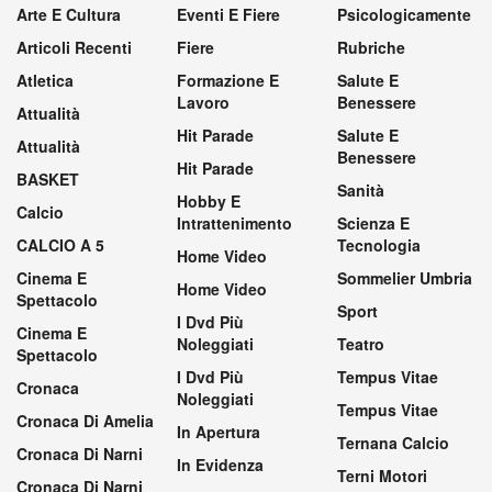
Arte E Cultura
Eventi E Fiere
Psicologicamente
Articoli Recenti
Fiere
Rubriche
Atletica
Formazione E
Salute E
Lavoro
Benessere
Attualità
Hit Parade
Salute E
Attualità
Benessere
Hit Parade
BASKET
Sanità
Hobby E
Calcio
Intrattenimento
Scienza E
CALCIO A 5
Tecnologia
Home Video
Cinema E
Sommelier Umbria
Home Video
Spettacolo
Sport
I Dvd Più
Cinema E
Noleggiati
Teatro
Spettacolo
I Dvd Più
Tempus Vitae
Cronaca
Noleggiati
Tempus Vitae
Cronaca Di Amelia
In Apertura
Ternana Calcio
Cronaca Di Narni
In Evidenza
Terni Motori
Cronaca Di Narni