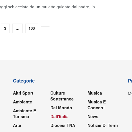
ggi schiacciato da un muletto guidato dal padre, in...
3
…
100
Categorie
P
Altri Sport
Culture
Musica
Mo
Sotterranee
Ambiente
Musica E
Dal Mondo
Concerti
Ambiente E
Turismo
Dall'Italia
News
Arte
Diocesi TNA
Notizie Di Terni