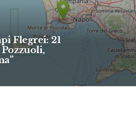
i Flegrei: 21
i Pozzuoli,
ma”