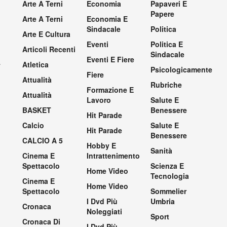
Arte A Terni
Economia
Papaveri E
Papere
Arte A Terni
Economia E
Sindacale
Politica
Arte E Cultura
Eventi
Politica E
Articoli Recenti
Sindacale
Eventi E Fiere
.
Atletica
Psicologicamente
Fiere
Attualità
Rubriche
Formazione E
Attualità
Lavoro
Salute E
BASKET
Benessere
Hit Parade
Calcio
Salute E
Hit Parade
Benessere
CALCIO A 5
Hobby E
Sanità
Cinema E
Intrattenimento
Spettacolo
Scienza E
Home Video
Tecnologia
Cinema E
Home Video
Spettacolo
Sommelier
I Dvd Più
Umbria
Cronaca
Noleggiati
Sport
Cronaca Di
I Dvd Più