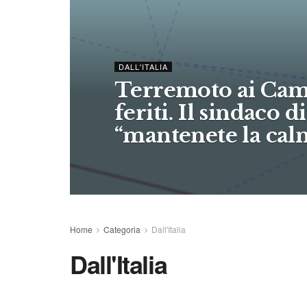
DALL'ITALIA
Terremoto ai Camp
feriti. Il sindaco d
“mantenete la cal
Home
Categoria
Dall'Italia
Dall'Italia
DALL'ITALIA