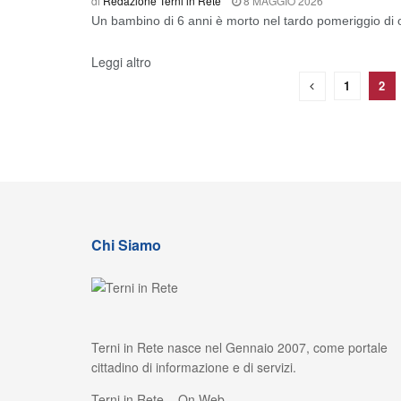
di
Redazione Terni in Rete
8 MAGGIO 2026
Un bambino di 6 anni è morto nel tardo pomeriggio di o
Leggi altro
1
2
Chi Siamo
Terni in Rete nasce nel Gennaio 2007, come portale
cittadino di informazione e di servizi.
Terni in Rete – On Web