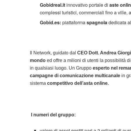
Gobidreal.it
innovativo portale di
aste onli
complessi turistici, commerciali fino a ville, 
Gobid.es:
piattaforma
spagnola
dedicata a
Il Network, guidato dal
CEO Dott. Andrea Giorgi
mondo
ed offre a milioni di utenti la possibilità d
in qualsiasi luogo. Un Gruppo
esperto nel remar
campagne di comunicazione multicanale
in gr
sistema
competitivo dell’asta online.
I numeri del gruppo:
valore di asset gestiti pari a 2 miliardi di eur