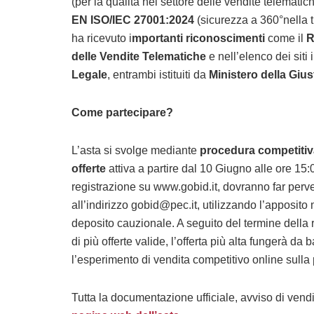
(per la qualità nel settore delle vendite telematic
EN ISO/IEC 27001:2024
(sicurezza a 360°nella tu
ha ricevuto i
mportanti riconoscimenti
come il
Ra
delle Vendite Telematiche
e nell’elenco dei siti
Legale
, entrambi istituiti da
Ministero della Giust
Come partecipare?
L’asta si svolge mediante
procedura competitiv
offerte
attiva a partire dal 10 Giugno alle ore 15:
registrazione su www.gobid.it, dovranno far perve
all’indirizzo
gobid@pec.it
, utilizzando l’apposit
deposito cauzionale. A seguito del termine della r
di più offerte valide, l’offerta più alta fungerà da
l’esperimento di vendita competitivo online sulla
Tutta la documentazione ufficiale, avviso di vendi