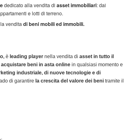
ne
dedicato alla vendita di
asset immobiliari
: dai
appartamenti e lotti di terreno.
lla vendita
di beni mobili ed immobili.
o,
è
leading player
nella vendita di
asset in tutto il
i
acquistare beni in asta online
in qualsiasi momento e
keting industriale, di nuove tecnologie e di
ado di garantire
la crescita del valore dei beni
tramite il
o;