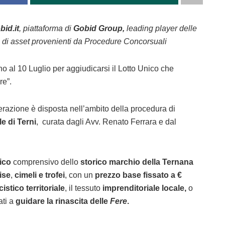
bid.it
, piattaforma di
Gobid Group,
leading player delle
e di asset provenienti da Procedure Concorsuali
o al 10 Luglio per aggiudicarsi il Lotto Unico che
re”.
perazione è disposta nell’ambito della procedura di
e di Terni
, curata dagli Avv. Renato Ferrara e dal
ico
comprensivo dello
storico marchio della Ternana
ise
,
cimeli e trofei
, con un
prezzo base fissato a €
istico territoriale
, il tessuto
imprenditoriale locale,
o
ati a
guidare la rinascita delle
Fere
.