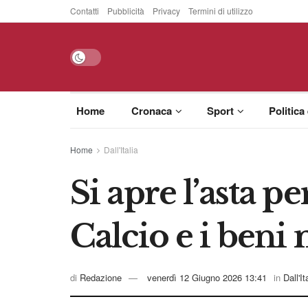
Contatti
Pubblicità
Privacy
Termini di utilizzo
Home
Cronaca
Sport
Politica
Home
Dall'Italia
Si apre l’asta p
Calcio e i beni 
di
Redazione
venerdì 12 Giugno 2026 13:41
in
Dall'It