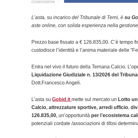
CONDIVISIONI
L’asta, su incarico del Tribunale di Terni, è
su Go
aste online, con solida esperienza nella gestion
Prezzo base fissato a € 126.835,00. C’è tempo fin
custodisce l’identità e l’anima materiale delle “Fe
Entra nel vivo il futuro della Ternana Calcio. L’o
Liquidazione Giudiziale n. 13/2026 del Tribunal
Dott.Francesco Angeli.
L’asta su
Gobid.it
mette sul mercato un
Lotto un
Calcio, attrezzature sportive, arredi ufficio
,
div
126.835,00,
un’opportunità
per l’ecosistema calc
potenziali cordate /associazioni di tifosi determin