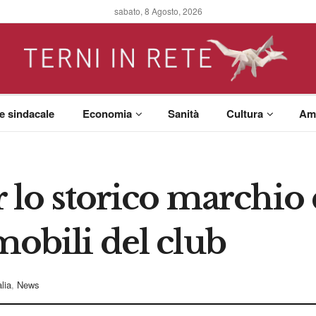
sabato, 8 Agosto, 2026
 e sindacale
Economia
Sanità
Cultura
Am
er lo storico marchio
mobili del club
alia
,
News