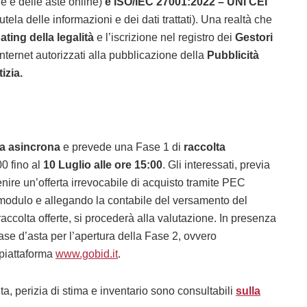
he e delle aste online)
e ISO/IEC 27001:2022
– UNI CEI
tela delle informazioni e dei dati trattati). Una realtà che
ting della legalità
e l’iscrizione
nel registro dei
Gestori
 internet autorizzati alla pubblicazione della
Pubblicità
izia.
a asincrona
e prevede una Fase 1 di
raccolta
00 fino al
10 Luglio alle ore 15:00
. Gli interessati, previa
nire un’offerta irrevocabile di acquisto tramite PEC
o modulo e allegando la contabile del versamento del
accolta offerte, si procederà alla valutazione. In presenza
 base d’asta per l’apertura della Fase 2, ovvero
 piattaforma
www.gobid.it
.
ta, perizia di stima e inventario sono consultabili
sulla