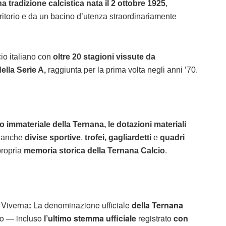
una tradizione calcistica
nata il 2 ottobre 1925
,
ritorio e da un bacino d’utenza straordinariamente
cio italiano con
oltre 20 stagioni vissute da
ella Serie A,
raggiunta per la prima volta negli anni ’70.
o immateriale della Ternana, le dotazioni materiali
 anche
divise sportive
,
trofei, gagliardetti
e
quadri
propria
memoria storica della Ternana Calcio
.
 Viverna
:
La denominazione ufficiale
della Ternana
etto — incluso
l’ultimo stemma ufficiale
registrato
con