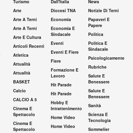
Turismo
Dall'Italia
News
Arte
Diocesi TNA
Notizie Di Terni
Arte A Terni
Economia
Papaveri E
Papere
Arte A Terni
Economia E
Sindacale
Politica
Arte E Cultura
Eventi
Politica E
Articoli Recenti
Sindacale
Eventi E Fiere
.
Atletica
Psicologicamente
Fiere
Attualità
Rubriche
Formazione E
Attualità
Lavoro
Salute E
BASKET
Benessere
Hit Parade
Calcio
Salute E
Hit Parade
Benessere
CALCIO A 5
Hobby E
Sanità
Cinema E
Intrattenimento
Spettacolo
Scienza E
Home Video
Tecnologia
Cinema E
Home Video
Spettacolo
Sommelier