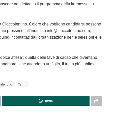
onoscere nel dettaglio il programma della kermesse su
e a Cioccolentino. Coloro che vogliono candidarsi possono
naio prossimo, all’indirizzo
info@cioccolentino.com
,
uindi ricontattati dall’organizzazione per le selezioni e le
olce attesa”: quella delle fave di cacao che diventano
innamorati che attendono un figlio, il frutto più sublime
alentino
Terni
Invia