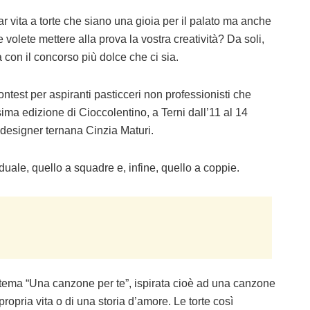
r vita a torte che siano una gioia per il palato ma anche
 volete mettere alla prova la vostra creatività? Da soli,
a con il concorso più dolce che ci sia.
contest per aspiranti pasticceri non professionisti che
ima edizione di Cioccolentino, a Terni dall’11 al 14
 designer ternana Cinzia Maturi.
iduale, quello a squadre e, infine, quello a coppie.
l tema “Una canzone per te”, ispirata cioè ad una canzone
opria vita o di una storia d’amore. Le torte così