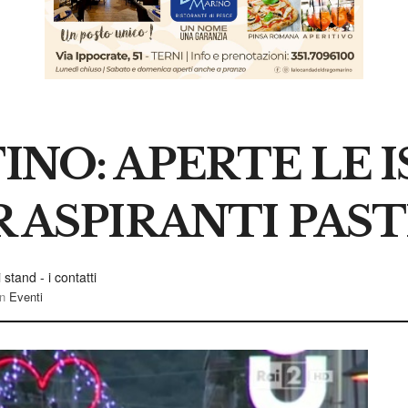
NO: APERTE LE I
 ASPIRANTI PAST
stand - i contatti
in
Eventi