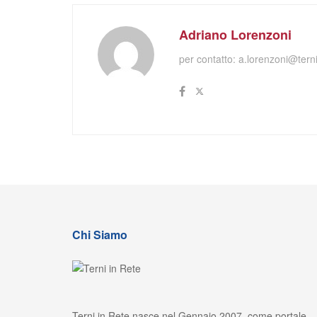
Adriano Lorenzoni
per contatto:
a.lorenzoni@terni
Chi Siamo
Terni in Rete nasce nel Gennaio 2007, come portale