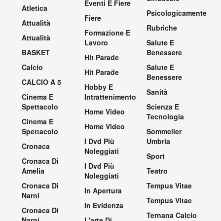
Eventi E Fiere
.
Atletica
Psicologicamente
Fiere
Attualità
Rubriche
Formazione E
Attualità
Lavoro
Salute E
BASKET
Benessere
Hit Parade
Calcio
Salute E
Hit Parade
Benessere
CALCIO A 5
Hobby E
Sanità
Cinema E
Intrattenimento
Spettacolo
Scienza E
Home Video
Tecnologia
Cinema E
Home Video
Spettacolo
Sommelier
I Dvd Più
Umbria
Cronaca
Noleggiati
Sport
Cronaca Di
I Dvd Più
Amelia
Teatro
Noleggiati
Cronaca Di
Tempus Vitae
In Apertura
Narni
Tempus Vitae
In Evidenza
Cronaca Di
Ternana Calcio
Narni
L'arte Di