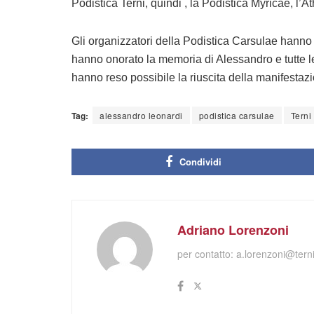
Podistica Terni, quindi , la Podistica Myricae, l’A
Gli organizzatori della Podistica Carsulae hanno ri
hanno onorato la memoria di Alessandro e tutte le
hanno reso possibile la riuscita della manifestaz
Tag:
alessandro leonardi
podistica carsulae
Terni
Condividi
Adriano Lorenzoni
per contatto:
a.lorenzoni@terni