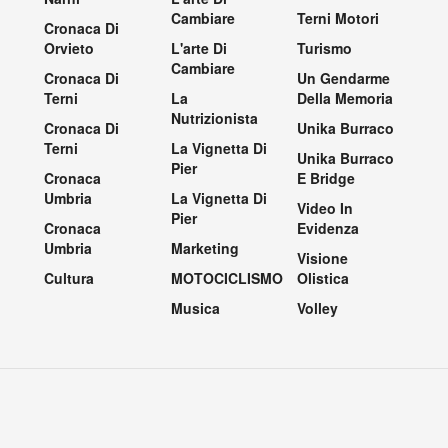
Cambiare
Terni Motori
Cronaca Di
Orvieto
L'arte Di
Turismo
Cambiare
Cronaca Di
Un Gendarme
Terni
La
Della Memoria
Nutrizionista
Cronaca Di
Unika Burraco
Terni
La Vignetta Di
Unika Burraco
Pier
Cronaca
E Bridge
Umbria
La Vignetta Di
Video In
Pier
Cronaca
Evidenza
Umbria
Marketing
Visione
Cultura
MOTOCICLISMO
Olistica
Musica
Volley