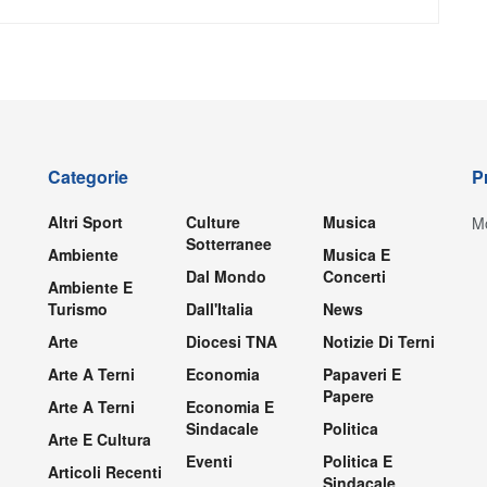
Categorie
P
Altri Sport
Culture
Musica
Mo
Sotterranee
Ambiente
Musica E
Dal Mondo
Concerti
Ambiente E
Turismo
Dall'Italia
News
Arte
Diocesi TNA
Notizie Di Terni
Arte A Terni
Economia
Papaveri E
Papere
Arte A Terni
Economia E
Sindacale
Politica
Arte E Cultura
Eventi
Politica E
Articoli Recenti
Sindacale