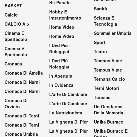
Hit Parade
BASKET
Sanità
Hobby E
Calcio
Intrattenimento
Scienza E
CALCIO A 5
Tecnologia
Home Video
Cinema E
Sommelier Umbria
Home Video
Spettacolo
Sport
I Dvd Più
Cinema E
Noleggiati
Teatro
Spettacolo
I Dvd Più
Tempus Vitae
Cronaca
Noleggiati
Tempus Vitae
Cronaca Di Amelia
In Apertura
Ternana Calcio
Cronaca Di Narni
In Evidenza
Terni Motori
Cronaca Di Narni
L'arte Di Cambiare
Turismo
Cronaca Di
L'arte Di Cambiare
Orvieto
Un Gendarme
La Nutrizionista
Della Memoria
Cronaca Di Terni
La Vignetta Di Pier
Unika Burraco
Cronaca Di Terni
La Vignetta Di Pier
Unika Burraco E
Cronaca Umbria
Bridge