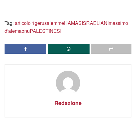
Tag:
articolo 1
gerusalemme
HAMAS
ISRAELIANI
massimo
d'alema
onu
PALESTINESI
Redazione