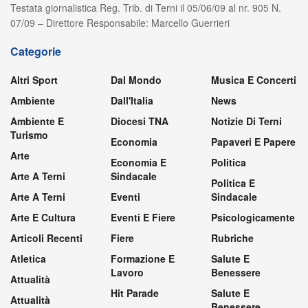
Testata giornalistica Reg. Trib. di Terni il 05/06/09 al nr. 905 N.
07/09 – Direttore Responsabile: Marcello Guerrieri
Categorie
Altri Sport
Dal Mondo
Musica E Concerti
Ambiente
Dall'Italia
News
Ambiente E
Diocesi TNA
Notizie Di Terni
Turismo
Economia
Papaveri E Papere
Arte
Economia E
Politica
Arte A Terni
Sindacale
Politica E
Arte A Terni
Eventi
Sindacale
Arte E Cultura
Eventi E Fiere
Psicologicamente
Articoli Recenti
Fiere
Rubriche
Atletica
Formazione E
Salute E
Lavoro
Benessere
Attualità
Hit Parade
Salute E
Attualità
Benessere