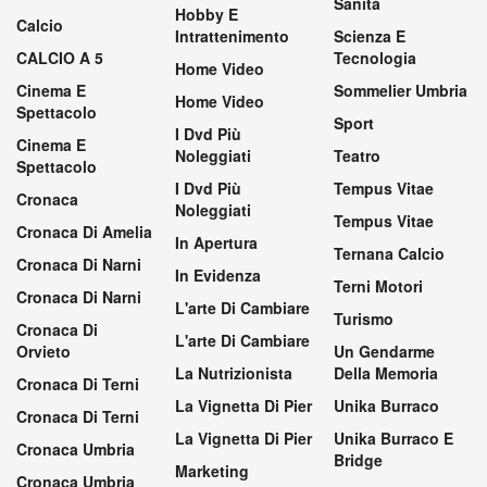
Sanità
Hobby E
Calcio
Intrattenimento
Scienza E
CALCIO A 5
Tecnologia
Home Video
Cinema E
Sommelier Umbria
Home Video
Spettacolo
Sport
I Dvd Più
Cinema E
Noleggiati
Teatro
Spettacolo
I Dvd Più
Tempus Vitae
Cronaca
Noleggiati
Tempus Vitae
Cronaca Di Amelia
In Apertura
Ternana Calcio
Cronaca Di Narni
In Evidenza
Terni Motori
Cronaca Di Narni
L'arte Di Cambiare
Turismo
Cronaca Di
L'arte Di Cambiare
Orvieto
Un Gendarme
La Nutrizionista
Della Memoria
Cronaca Di Terni
La Vignetta Di Pier
Unika Burraco
Cronaca Di Terni
La Vignetta Di Pier
Unika Burraco E
Cronaca Umbria
Bridge
Marketing
Cronaca Umbria