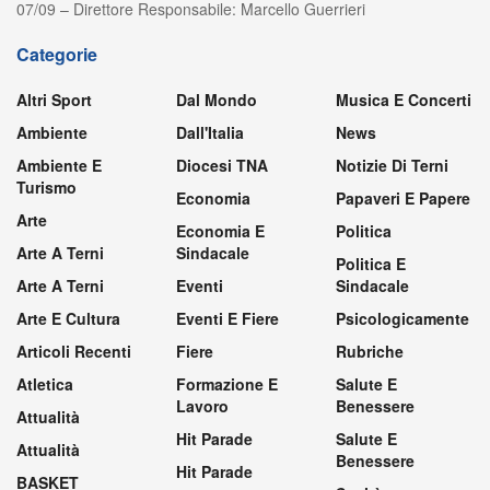
07/09 – Direttore Responsabile: Marcello Guerrieri
Categorie
Altri Sport
Dal Mondo
Musica E Concerti
Ambiente
Dall'Italia
News
Ambiente E
Diocesi TNA
Notizie Di Terni
Turismo
Economia
Papaveri E Papere
Arte
Economia E
Politica
Arte A Terni
Sindacale
Politica E
Arte A Terni
Eventi
Sindacale
Arte E Cultura
Eventi E Fiere
Psicologicamente
Articoli Recenti
Fiere
Rubriche
Atletica
Formazione E
Salute E
Lavoro
Benessere
Attualità
Hit Parade
Salute E
Attualità
Benessere
Hit Parade
BASKET