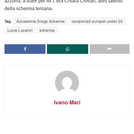
azzurra, a tifare per lei c’era Chiara Crovari, altro talento
della scherma ternana.
Tag:
Accademia Drago Scherma
campionati europei under 20
Lucia Lucarini
scherma
Ivano Mari