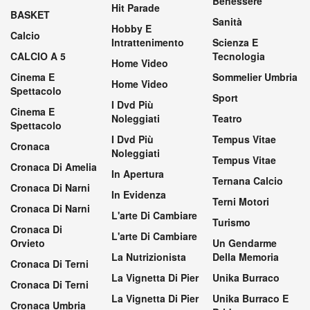
Benessere
Hit Parade
BASKET
Sanità
Hobby E
Calcio
Intrattenimento
Scienza E
CALCIO A 5
Tecnologia
Home Video
Cinema E
Sommelier Umbria
Home Video
Spettacolo
Sport
I Dvd Più
Cinema E
Noleggiati
Teatro
Spettacolo
I Dvd Più
Tempus Vitae
Cronaca
Noleggiati
Tempus Vitae
Cronaca Di Amelia
In Apertura
Ternana Calcio
Cronaca Di Narni
In Evidenza
Terni Motori
Cronaca Di Narni
L'arte Di Cambiare
Turismo
Cronaca Di
L'arte Di Cambiare
Orvieto
Un Gendarme
La Nutrizionista
Della Memoria
Cronaca Di Terni
La Vignetta Di Pier
Unika Burraco
Cronaca Di Terni
La Vignetta Di Pier
Unika Burraco E
Cronaca Umbria