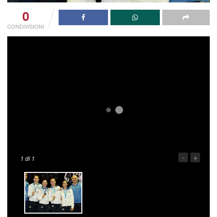
0
CONDIVISIONI
-
+
1
di 1