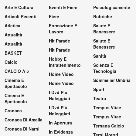
Arte E Cultura
Eventi E Fiere
Psicologicamente
Articoli Recenti
Fiere
Rubriche
Atletica
Formazione E
Salute E
Lavoro
Benessere
Attualità
Hit Parade
Salute E
Attualità
Benessere
Hit Parade
BASKET
Sanità
Hobby E
Calcio
Intrattenimento
Scienza E
CALCIO A 5
Tecnologia
Home Video
Cinema E
Sommelier Umbria
Home Video
Spettacolo
Sport
I Dvd Più
Cinema E
Noleggiati
Teatro
Spettacolo
I Dvd Più
Tempus Vitae
Cronaca
Noleggiati
Tempus Vitae
Cronaca Di Amelia
In Apertura
Ternana Calcio
Cronaca Di Narni
In Evidenza
Terni Motori