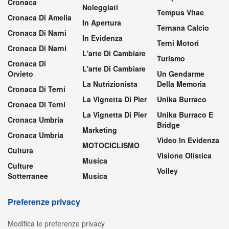
Cronaca
Noleggiati
Tempus Vitae
Cronaca Di Amelia
In Apertura
Ternana Calcio
Cronaca Di Narni
In Evidenza
Terni Motori
Cronaca Di Narni
L'arte Di Cambiare
Turismo
Cronaca Di
L'arte Di Cambiare
Orvieto
Un Gendarme
La Nutrizionista
Della Memoria
Cronaca Di Terni
La Vignetta Di Pier
Unika Burraco
Cronaca Di Terni
La Vignetta Di Pier
Unika Burraco E
Cronaca Umbria
Bridge
Marketing
Cronaca Umbria
Video In Evidenza
MOTOCICLISMO
Cultura
Visione Olistica
Musica
Culture
Volley
Sotterranee
Musica
Preferenze privacy
Modifica le preferenze privacy