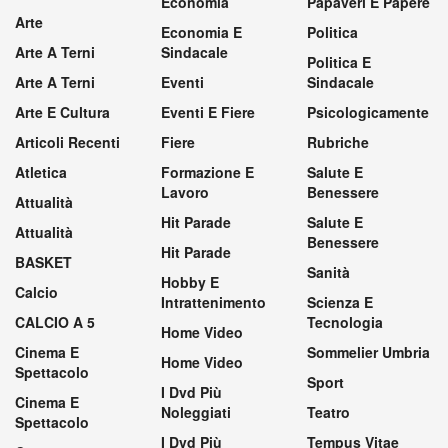
Economia
Papaveri E Papere
Arte
Economia E
Politica
Arte A Terni
Sindacale
Politica E
Arte A Terni
Eventi
Sindacale
Arte E Cultura
Eventi E Fiere
Psicologicamente
Articoli Recenti
Fiere
Rubriche
Atletica
Formazione E
Salute E
Lavoro
Benessere
Attualità
Hit Parade
Salute E
Attualità
Benessere
Hit Parade
BASKET
Sanità
Hobby E
Calcio
Intrattenimento
Scienza E
CALCIO A 5
Tecnologia
Home Video
Cinema E
Sommelier Umbria
Home Video
Spettacolo
Sport
I Dvd Più
Cinema E
Noleggiati
Teatro
Spettacolo
I Dvd Più
Tempus Vitae