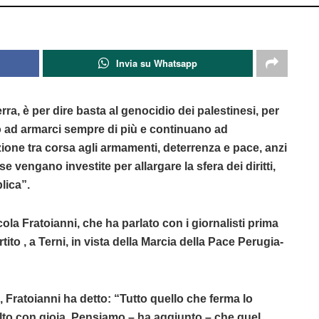
Invia su Whatsapp
rra, è per dire basta al genocidio dei palestinesi, per
o ad armarci sempre di più e continuano ad
zione tra corsa agli armamenti, deterrenza e pace, anzi
 vengano investite per allargare la sfera dei diritti,
lica”.
icola Fratoianni, che ha parlato con i giornalisti prima
ito , a Terni, in vista della Marcia della Pace Perugia-
 Fratoianni ha detto: “Tutto quello che ferma lo
lto con gioia. Pensiamo – ha aggiunto – che quel