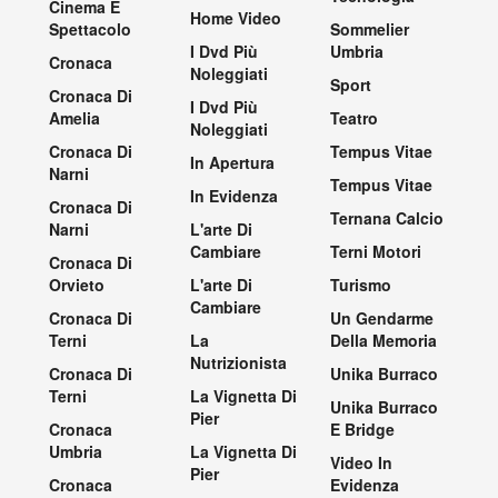
Cinema E
Home Video
Spettacolo
Sommelier
I Dvd Più
Umbria
Cronaca
Noleggiati
Sport
Cronaca Di
I Dvd Più
Amelia
Teatro
Noleggiati
Cronaca Di
Tempus Vitae
In Apertura
Narni
Tempus Vitae
In Evidenza
Cronaca Di
Ternana Calcio
Narni
L'arte Di
Cambiare
Terni Motori
Cronaca Di
Orvieto
L'arte Di
Turismo
Cambiare
Cronaca Di
Un Gendarme
Terni
La
Della Memoria
Nutrizionista
Cronaca Di
Unika Burraco
Terni
La Vignetta Di
Unika Burraco
Pier
Cronaca
E Bridge
Umbria
La Vignetta Di
Video In
Pier
Cronaca
Evidenza