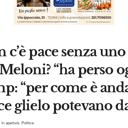
n c’è pace senza uno 
a Meloni? “ha perso o
mp: “per come è andat
ce glielo potevano d
n
In apertura
,
Politica