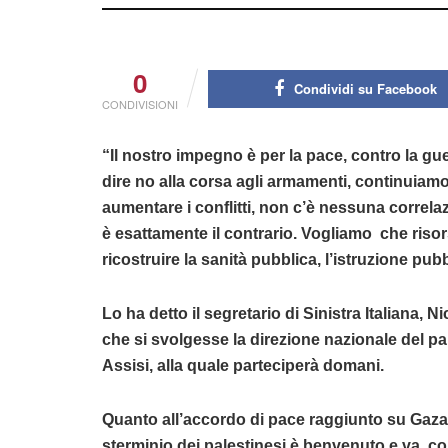
0
Condividi su Facebook
CONDIVISIONI
“Il nostro impegno è per la pace, contro la gue
dire no alla corsa agli armamenti, continuiam
aumentare i conflitti, non c’è nessuna correla
è esattamente il contrario. Vogliamo che risorse
ricostruire la sanità pubblica, l’istruzione pubb
Lo ha detto il segretario di Sinistra Italiana, N
che si svolgesse la direzione nazionale del part
Assisi, alla quale parteciperà domani.
Quanto all’accordo di pace raggiunto su Gaza,
sterminio dei palestinesi è benvenuto e va co