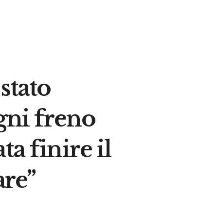
stato
gni freno
a finire il
are”