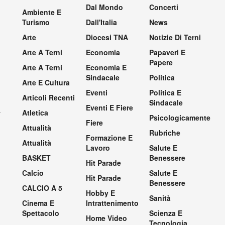
Dal Mondo
Concerti
Ambiente E
Turismo
Dall'Italia
News
Arte
Diocesi TNA
Notizie Di Terni
Arte A Terni
Economia
Papaveri E
Papere
Arte A Terni
Economia E
Sindacale
Politica
Arte E Cultura
Eventi
Politica E
Articoli Recenti
Sindacale
Eventi E Fiere
.
Atletica
Psicologicamente
Fiere
Attualità
Rubriche
Formazione E
Attualità
Lavoro
Salute E
BASKET
Benessere
Hit Parade
Calcio
Salute E
Hit Parade
Benessere
CALCIO A 5
Hobby E
Sanità
Cinema E
Intrattenimento
Spettacolo
Scienza E
Home Video
Tecnologia