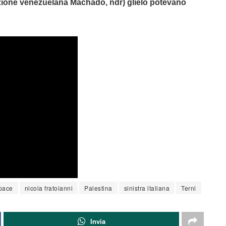
sizione venezuelana Machado, ndr) glielo potevano
 pace
nicola fratoianni
Palestina
sinistra italiana
Terni
Invia