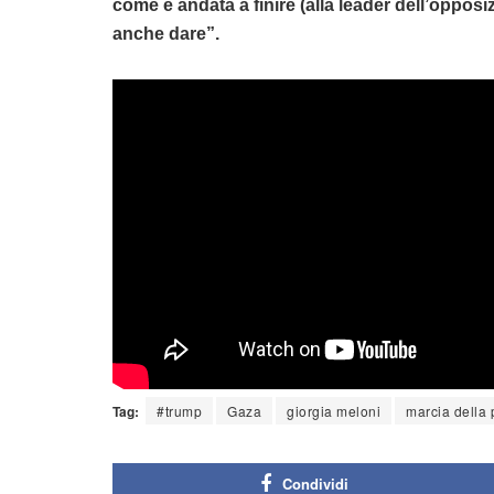
come è andata a finire (alla leader dell’oppo
anche dare”.
Tag:
#trump
Gaza
giorgia meloni
marcia della
Condividi