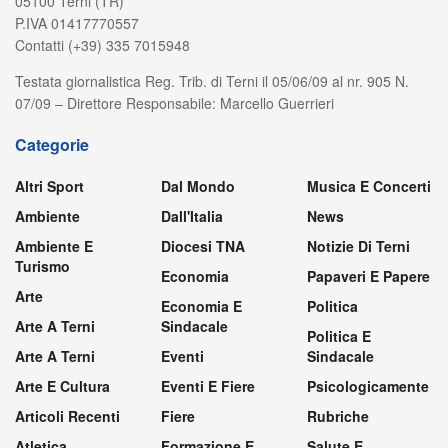
05100 Terni (TR)
P.IVA 01417770557
Contatti (+39) 335 7015948
Testata giornalistica Reg. Trib. di Terni il 05/06/09 al nr. 905 N.
07/09 – Direttore Responsabile: Marcello Guerrieri
Categorie
Altri Sport
Dal Mondo
Musica E Concerti
Ambiente
Dall'Italia
News
Ambiente E
Diocesi TNA
Notizie Di Terni
Turismo
Economia
Papaveri E Papere
Arte
Economia E
Politica
Arte A Terni
Sindacale
Politica E
Arte A Terni
Eventi
Sindacale
Arte E Cultura
Eventi E Fiere
Psicologicamente
Articoli Recenti
Fiere
Rubriche
Atletica
Formazione E
Salute E