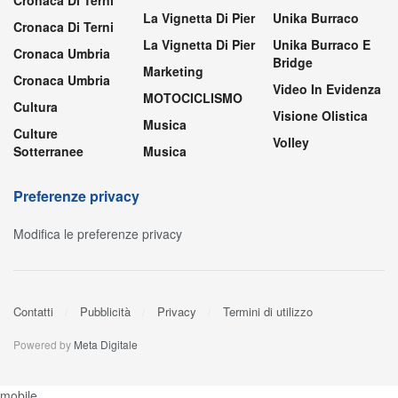
Cronaca Di Terni
La Vignetta Di Pier
Unika Burraco
Cronaca Di Terni
La Vignetta Di Pier
Unika Burraco E
Cronaca Umbria
Bridge
Marketing
Cronaca Umbria
Video In Evidenza
MOTOCICLISMO
Cultura
Visione Olistica
Musica
Culture
Volley
Sotterranee
Musica
Preferenze privacy
Modifica le preferenze privacy
Contatti
Pubblicità
Privacy
Termini di utilizzo
Powered by
Meta Digitale