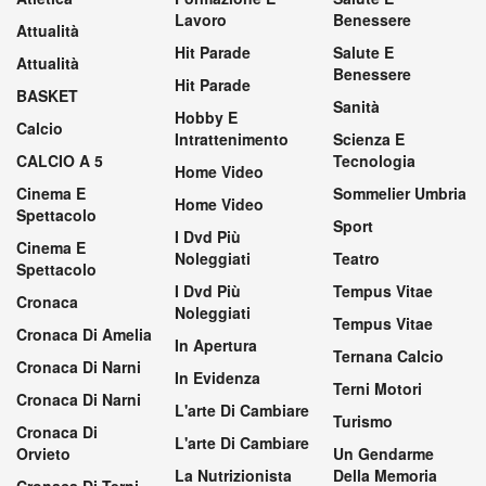
Lavoro
Benessere
Attualità
Hit Parade
Salute E
Attualità
Benessere
Hit Parade
BASKET
Sanità
Hobby E
Calcio
Intrattenimento
Scienza E
CALCIO A 5
Tecnologia
Home Video
Cinema E
Sommelier Umbria
Home Video
Spettacolo
Sport
I Dvd Più
Cinema E
Noleggiati
Teatro
Spettacolo
I Dvd Più
Tempus Vitae
Cronaca
Noleggiati
Tempus Vitae
Cronaca Di Amelia
In Apertura
Ternana Calcio
Cronaca Di Narni
In Evidenza
Terni Motori
Cronaca Di Narni
L'arte Di Cambiare
Turismo
Cronaca Di
L'arte Di Cambiare
Orvieto
Un Gendarme
La Nutrizionista
Della Memoria