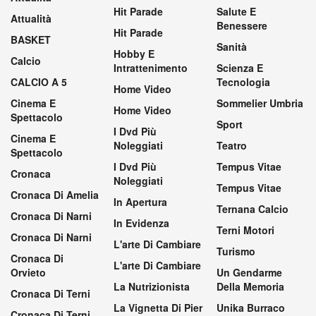
Hit Parade
Salute E
Attualità
Benessere
Hit Parade
BASKET
Sanità
Hobby E
Calcio
Intrattenimento
Scienza E
CALCIO A 5
Tecnologia
Home Video
Cinema E
Sommelier Umbria
Home Video
Spettacolo
Sport
I Dvd Più
Cinema E
Noleggiati
Teatro
Spettacolo
I Dvd Più
Tempus Vitae
Cronaca
Noleggiati
Tempus Vitae
Cronaca Di Amelia
In Apertura
Ternana Calcio
Cronaca Di Narni
In Evidenza
Terni Motori
Cronaca Di Narni
L'arte Di Cambiare
Turismo
Cronaca Di
L'arte Di Cambiare
Orvieto
Un Gendarme
La Nutrizionista
Della Memoria
Cronaca Di Terni
La Vignetta Di Pier
Unika Burraco
Cronaca Di Terni