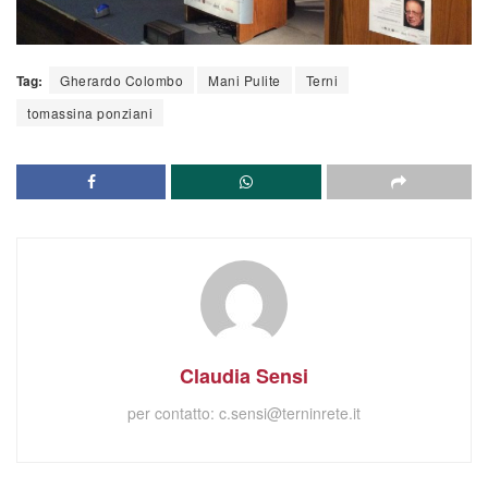
Tag:
Gherardo Colombo
Mani Pulite
Terni
tomassina ponziani
Claudia Sensi
per contatto:
c.sensi@terninrete.it