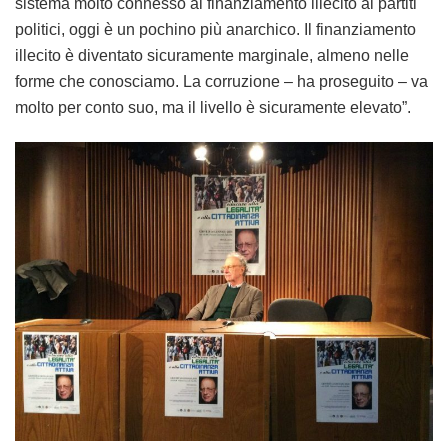
sistema molto connesso al finanziamento illecito ai partiti
politici, oggi è un pochino più anarchico. Il finanziamento
illecito è diventato sicuramente marginale, almeno nelle
forme che conosciamo. La corruzione – ha proseguito – va
molto per conto suo, ma il livello è sicuramente elevato”.