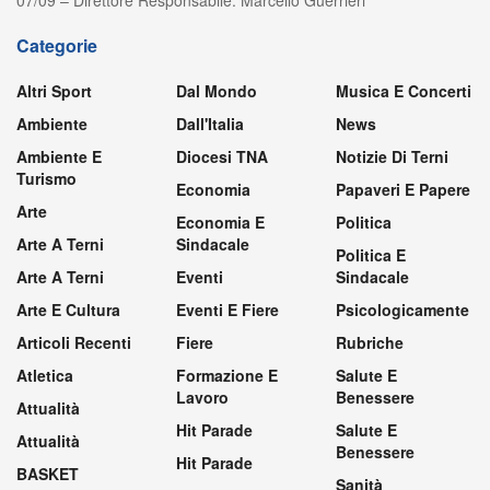
07/09 – Direttore Responsabile: Marcello Guerrieri
Categorie
Altri Sport
Dal Mondo
Musica E Concerti
Ambiente
Dall'Italia
News
Ambiente E
Diocesi TNA
Notizie Di Terni
Turismo
Economia
Papaveri E Papere
Arte
Economia E
Politica
Arte A Terni
Sindacale
Politica E
Arte A Terni
Eventi
Sindacale
Arte E Cultura
Eventi E Fiere
Psicologicamente
Articoli Recenti
Fiere
Rubriche
Atletica
Formazione E
Salute E
Lavoro
Benessere
Attualità
Hit Parade
Salute E
Attualità
Benessere
Hit Parade
BASKET
Sanità