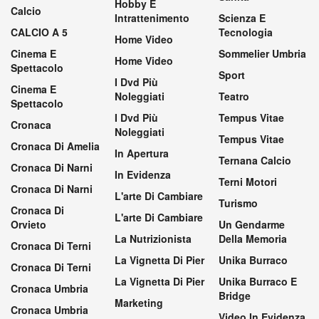
Hobby E
Calcio
Intrattenimento
Scienza E
CALCIO A 5
Tecnologia
Home Video
Cinema E
Sommelier Umbria
Home Video
Spettacolo
Sport
I Dvd Più
Cinema E
Noleggiati
Teatro
Spettacolo
I Dvd Più
Tempus Vitae
Cronaca
Noleggiati
Tempus Vitae
Cronaca Di Amelia
In Apertura
Ternana Calcio
Cronaca Di Narni
In Evidenza
Terni Motori
Cronaca Di Narni
L'arte Di Cambiare
Turismo
Cronaca Di
L'arte Di Cambiare
Orvieto
Un Gendarme
La Nutrizionista
Della Memoria
Cronaca Di Terni
La Vignetta Di Pier
Unika Burraco
Cronaca Di Terni
La Vignetta Di Pier
Unika Burraco E
Cronaca Umbria
Bridge
Marketing
Cronaca Umbria
Video In Evidenza