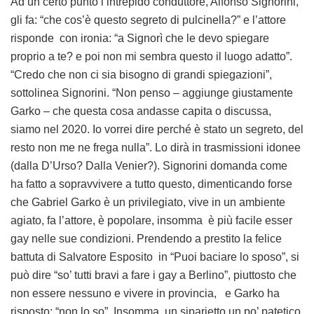
Ad un certo punto l’intrepido conduttore, Alfonso Signorini,
gli fa: “che cos’è questo segreto di pulcinella?” e l’attore
risponde con ironia: “a Signorì che le devo spiegare
proprio a te? e poi non mi sembra questo il luogo adatto”.
“Credo che non ci sia bisogno di grandi spiegazioni”,
sottolinea Signorini. “Non penso – aggiunge giustamente
Garko – che questa cosa andasse capita o discussa,
siamo nel 2020. Io vorrei dire perché è stato un segreto, del
resto non me ne frega nulla”. Lo dirà in trasmissioni idonee
(dalla D’Urso? Dalla Venier?). Signorini domanda come
ha fatto a sopravvivere a tutto questo, dimenticando forse
che Gabriel Garko è un privilegiato, vive in un ambiente
agiato, fa l’attore, è popolare, insomma è più facile esser
gay nelle sue condizioni. Prendendo a prestito la felice
battuta di Salvatore Esposito in “Puoi baciare lo sposo”, si
può dire “so’ tutti bravi a fare i gay a Berlino”, piuttosto che
non essere nessuno e vivere in provincia, e Garko ha
risposto: “non lo so”. Insomma, un siparietto un po’ patetico.