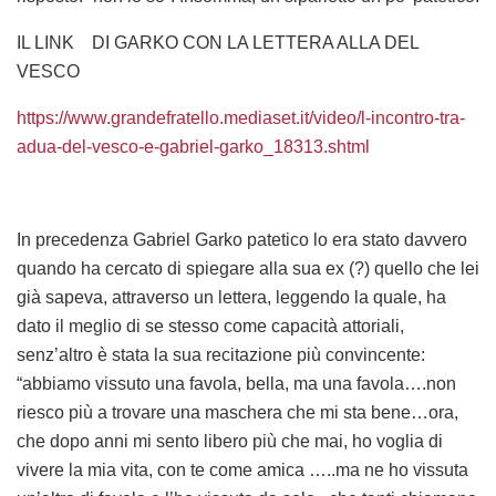
IL LINK DI GARKO CON LA LETTERA ALLA DEL
VESCO
https://www.grandefratello.mediaset.it/video/l-incontro-tra-
adua-del-vesco-e-gabriel-garko_18313.shtml
In precedenza Gabriel Garko patetico lo era stato davvero
quando ha cercato di spiegare alla sua ex (?) quello che lei
già sapeva, attraverso un lettera, leggendo la quale, ha
dato il meglio di se stesso come capacità attoriali,
senz’altro è stata la sua recitazione più convincente:
“abbiamo vissuto una favola, bella, ma una favola….non
riesco più a trovare una maschera che mi sta bene…ora,
che dopo anni mi sento libero più che mai, ho voglia di
vivere la mia vita, con te come amica …..ma ne ho vissuta