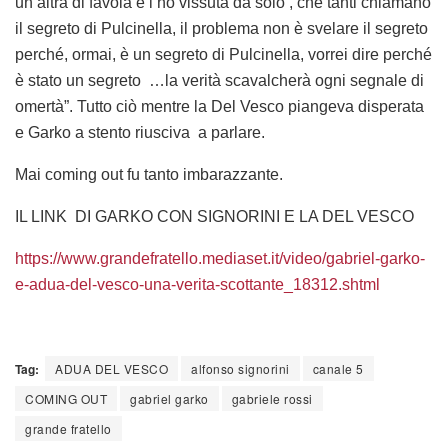
un’altra di favola e l’ho vissuta da solo , che tanti chiamano
il segreto di Pulcinella, il problema non è svelare il segreto
perché, ormai, è un segreto di Pulcinella, vorrei dire perché
è stato un segreto …la verità scavalcherà ogni segnale di
omertà”. Tutto ciò mentre la Del Vesco piangeva disperata
e Garko a stento riusciva a parlare.
Mai coming out fu tanto imbarazzante.
IL LINK DI GARKO CON SIGNORINI E LA DEL VESCO
https://www.grandefratello.mediaset.it/video/gabriel-garko-
e-adua-del-vesco-una-verita-scottante_18312.shtml
Tag:
ADUA DEL VESCO
alfonso signorini
canale 5
COMING OUT
gabriel garko
gabriele rossi
grande fratello