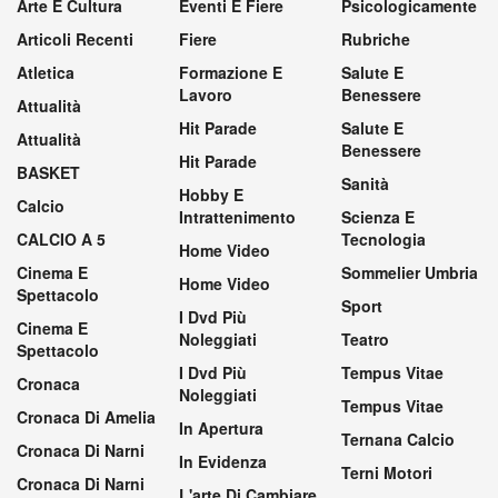
Arte E Cultura
Eventi E Fiere
Psicologicamente
Articoli Recenti
Fiere
Rubriche
Atletica
Formazione E
Salute E
Lavoro
Benessere
Attualità
Hit Parade
Salute E
Attualità
Benessere
Hit Parade
BASKET
Sanità
Hobby E
Calcio
Intrattenimento
Scienza E
CALCIO A 5
Tecnologia
Home Video
Cinema E
Sommelier Umbria
Home Video
Spettacolo
Sport
I Dvd Più
Cinema E
Noleggiati
Teatro
Spettacolo
I Dvd Più
Tempus Vitae
Cronaca
Noleggiati
Tempus Vitae
Cronaca Di Amelia
In Apertura
Ternana Calcio
Cronaca Di Narni
In Evidenza
Terni Motori
Cronaca Di Narni
L'arte Di Cambiare